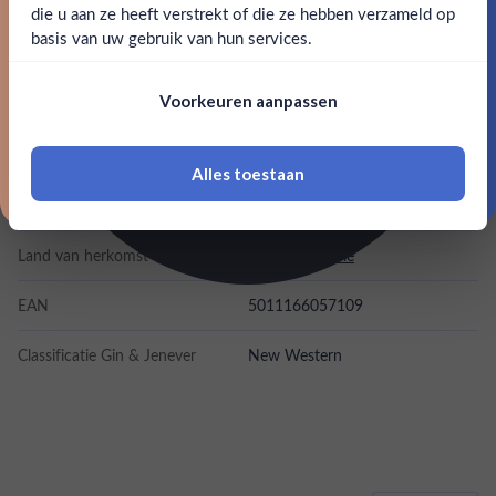
Claim mijn korting
die u aan ze heeft verstrekt of die ze hebben verzameld op
Nee
Ja
basis van uw gebruik van hun services.
Alcohol
43.00%
Nee, bedankt
Om deze website te bezoeken moet je
Voorkeuren aanpassen
Merk
Whitley Neill
18 jaar of ouder zijn
Kleurstoffen
Alles toestaan
*Navimer is uitgesloten van deze welkomstactie
Inhoud
0,7L
Land van herkomst
Groot-Britannië
EAN
5011166057109
Classificatie Gin & Jenever
New Western