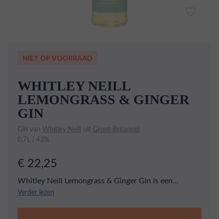
NIET OP VOORRAAD
WHITLEY NEILL
LEMONGRASS & GINGER
GIN
Gin van
Whitley Neill
uit
Groot-Britannië
0,7L | 43%
€ 22,25
Whitley Neill Lemongrass & Ginger Gin is een
exotische en pittige gin met een verrassende twist.
Verder lezen
Deze gin combineert de frisheid van citroengras met
de kruidige warmte van gember voor een unieke