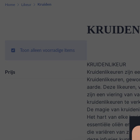
Home
Likeur
Kruiden
KRUIDE
Toon alleen voorradige items
KRUIDENLIKEUR
Prijs
Kruidenlikeuren zijn e
Kruidenlikeuren, gewor
aarde. Deze likeuren,
zijn een viering van 
kruidenlikeuren te ver
De magie van kruideni
Het hart van elke kru
essentiële oliën en ar
die variëren van zoet 
deze infusies kunnen r