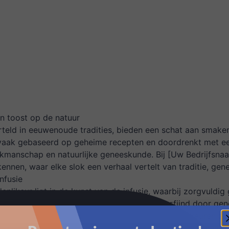
N
en toost op de natuur
teld in eeuwenoude tradities, bieden een schat aan smaken 
 vaak gebaseerd op geheime recepten en doordrenkt met ee
vakmanschap en natuurlijke geneeskunde. Bij [Uw Bedrijfsnaa
kennen, waar elke slok een verhaal vertelt van traditie, gene
nfusie
idenlikeur ligt in de kunst van de infusie, waarbij zorgvu
oma's vrij te geven. Deze processen, vaak verfijnd door gen
en bloemig tot bitter en aards. Populaire kruidenlikeuren 
esulteren in dranken van uitzonderlijke kwaliteit en smaak.