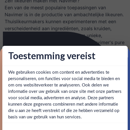
Zelf likeuren maken met Navimer?
Een van de meest populaire toepassingen van
Navimer is in de productie van ambachtelijke likeuren.
Thuislikeurmakers kunnen experimenteren met een
verscheidenheid aan ingrediënten, zoals kruiden,
specerijen, vruchten en bloemen, om unieke,
gepersonaliseerde drankjes te creëren. Navimer's pure
alcohol zorgt ervoor dat de essentiële oliën en
Toestemming vereist
aroma's van deze ingrediënten optimaal worden
Proost op je eerste korting!
geëxtraheerd, resulterend in een helder, smaakvol
eindproduct.
We gebruiken cookies om content en advertenties te
Schrijf je in en ontvang direct 5% korting op je eerste
bestelling.
Wat kun je nog meer met Navimer?
personaliseren, om functies voor social media te bieden en
Daarnaast leent
Navimer
zich uitstekend voor het
om ons websiteverkeer te analyseren. Ook delen we
Email
informatie over uw gebruik van onze site met onze partners
maken van extracten, zoals vanille-, amandel- en
Ben jij 18 jaar of ouder?
voor social media, adverteren en analyse. Deze partners
citrusextracten. Deze natuurlijke smaakmakers zijn
kunnen deze gegevens combineren met andere informatie
onmisbaar in de keuken en bieden een diepte en
Claim mijn korting
die u aan ze heeft verstrekt of die ze hebben verzameld op
rijkdom aan gebak, desserts en zelfs hartige
Nee
Ja
basis van uw gebruik van hun services.
gerechten. De zuiverheid van Navimer garandeert dat
Nee, bedankt
de extracten puur en krachtig blijven, waardoor een
Om deze website te bezoeken moet je