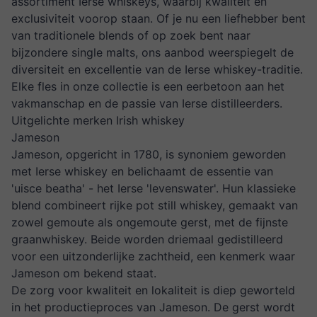
assortiment Ierse whiskeys, waarbij kwaliteit en
exclusiviteit voorop staan. Of je nu een liefhebber bent
van traditionele blends of op zoek bent naar
bijzondere single malts, ons aanbod weerspiegelt de
diversiteit en excellentie van de Ierse whiskey-traditie.
Elke fles in onze collectie is een eerbetoon aan het
vakmanschap en de passie van Ierse distilleerders.
Uitgelichte merken Irish whiskey
Jameson
Jameson, opgericht in 1780, is synoniem geworden
met Ierse whiskey en belichaamt de essentie van
'uisce beatha' - het Ierse 'levenswater'. Hun klassieke
blend combineert rijke pot still whiskey, gemaakt van
zowel gemoute als ongemoute gerst, met de fijnste
graanwhiskey. Beide worden driemaal gedistilleerd
voor een uitzonderlijke zachtheid, een kenmerk waar
Jameson om bekend staat.
De zorg voor kwaliteit en lokaliteit is diep geworteld
in het productieproces van Jameson. De gerst wordt