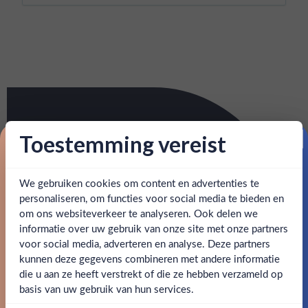
Toestemming vereist
Proost op je eerste korting!
We gebruiken cookies om content en advertenties te
Schrijf je in en ontvang direct 5% korting op je eerste
bestelling.
personaliseren, om functies voor social media te bieden en
om ons websiteverkeer te analyseren. Ook delen we
Email
informatie over uw gebruik van onze site met onze partners
Ben jij 18 jaar of ouder?
voor social media, adverteren en analyse. Deze partners
kunnen deze gegevens combineren met andere informatie
Claim mijn korting
die u aan ze heeft verstrekt of die ze hebben verzameld op
Nee
Ja
basis van uw gebruik van hun services.
Nee, bedankt