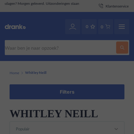
taan
Klantenservice
. Ook via WhatsApp.
070-2141946
0
0
Zoeken
Home
Whitley Neill
Filters
WHITLEY NEILL