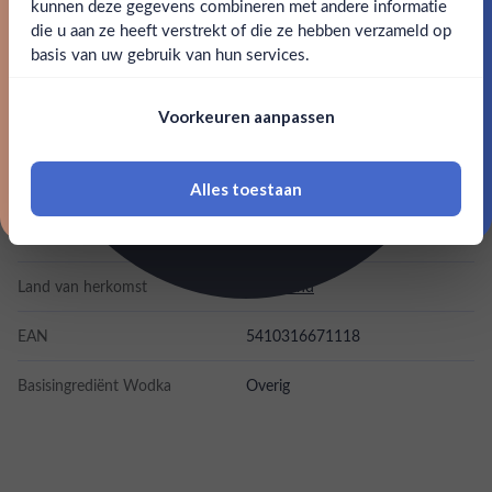
kunnen deze gegevens combineren met andere informatie
verkocht.
Claim mijn korting
die u aan ze heeft verstrekt of die ze hebben verzameld op
Nee
Ja
basis van uw gebruik van hun services.
SPECIFICATIES
Nee, bedankt
Om deze website te bezoeken moet je
Voorkeuren aanpassen
18 jaar of ouder zijn
Alcohol
37.50%
Merk
Smirnoff
Alles toestaan
*Navimer is uitgesloten van deze welkomstactie
Inhoud
0,7L
Land van herkomst
Schotland
EAN
5410316671118
Basisingrediënt Wodka
Overig