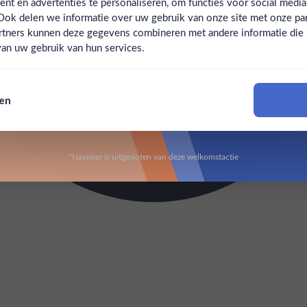
t en advertenties te personaliseren, om functies voor social medi
Ook delen we informatie over uw gebruik van onze site met onze par
Claim mijn korting
Ben jij 18 jaar of ouder?
rtners kunnen deze gegevens combineren met andere informatie die u 
an uw gebruik van hun services.
Nee
Ja
Nee, bedankt
sen
Om deze website te bezoeken moet je 18 jaar of ouder zijn
*Navimer is uitgesloten van deze welkomstactie