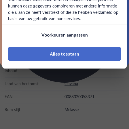
kunnen deze gegevens combineren met andere informatie
Claim mijn korting
die u aan ze heeft verstrekt of die ze hebben verzameld op
SPECIFICATIES
Nee
Ja
basis van uw gebruik van hun services.
Nee, bedankt
Om deze website te bezoeken moet je
Alcohol
40.00%
Voorkeuren aanpassen
18 jaar of ouder zijn
Merk
Pussers Rum
Alles toestaan
Kleurstoffen
*Navimer is uitgesloten van deze welkomstactie
Inhoud
0,7L
Land van herkomst
Guyana
EAN
0088320053371
Rum stijl
Melasse