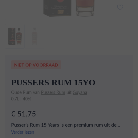
NIET OP VOORRAAD
PUSSERS RUM 15YO
Oude Rum van
Pussers Rum
uit
Guyana
0,7L | 40%
€ 51,75
Pusser's Rum 15 Years is een premium rum uit de
Britse Maagdeneilanden. Deze rum wordt
Verder lezen