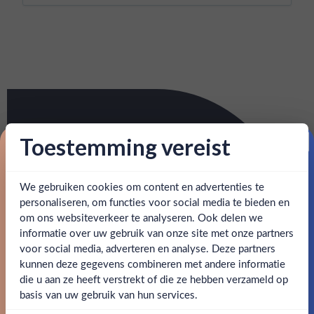
Toestemming vereist
Proost op je eerste korting!
We gebruiken cookies om content en advertenties te
Schrijf je in en ontvang direct 5% korting op je eerste
bestelling.
personaliseren, om functies voor social media te bieden en
om ons websiteverkeer te analyseren. Ook delen we
Email
informatie over uw gebruik van onze site met onze partners
Ben jij 18 jaar of ouder?
voor social media, adverteren en analyse. Deze partners
kunnen deze gegevens combineren met andere informatie
Claim mijn korting
die u aan ze heeft verstrekt of die ze hebben verzameld op
Nee
Ja
basis van uw gebruik van hun services.
Nee, bedankt