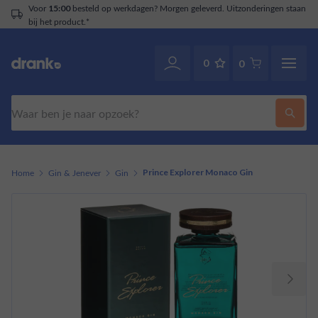
Voor
besteld op werkdagen? Morgen geleverd. Uitzonderingen staan
15:00
bij het product.*
0
0
Zoeken
Home
Gin & Jenever
Gin
Prince Explorer Monaco Gin