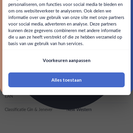
verfijnde keuze voor ginliefhebbers met een hart voor de
bestelling.
personaliseren, om functies voor social media te bieden en
oceaan.
om ons websiteverkeer te analyseren. Ook delen we
Email
informatie over uw gebruik van onze site met onze partners
Ben jij 18 jaar of ouder?
voor social media, adverteren en analyse. Deze partners
SPECIFICATIES
kunnen deze gegevens combineren met andere informatie
Claim mijn korting
die u aan ze heeft verstrekt of die ze hebben verzameld op
Nee
Ja
Alcohol
42.00%
basis van uw gebruik van hun services.
Nee, bedankt
Om deze website te bezoeken moet je
Merk
Prince Explorer
Voorkeuren aanpassen
18 jaar of ouder zijn
Inhoud
0,5L
Alles toestaan
Land van herkomst
Monaco
*Navimer is uitgesloten van deze welkomstactie
EAN
3770016969000
Classificatie Gin & Jenever
New Western