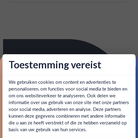
Toestemming vereist
Proost op je eerste korting!
We gebruiken cookies om content en advertenties te
Schrijf je in en ontvang direct 5% korting op je eerste
bestelling.
personaliseren, om functies voor social media te bieden en
om ons websiteverkeer te analyseren. Ook delen we
Email
informatie over uw gebruik van onze site met onze partners
Ben jij 18 jaar of ouder?
voor social media, adverteren en analyse. Deze partners
kunnen deze gegevens combineren met andere informatie
Claim mijn korting
die u aan ze heeft verstrekt of die ze hebben verzameld op
Nee
Ja
basis van uw gebruik van hun services.
Nee, bedankt