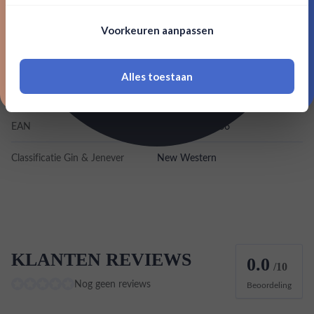
Nee, bedankt
Om deze website te bezoeken moet je
Voorkeuren aanpassen
Merk
Jin Jiji
18 jaar of ouder zijn
Inhoud
0,7L
Alles toestaan
*Navimer is uitgesloten van deze welkomstactie
Land van herkomst
India
EAN
8908009319166
Classificatie Gin & Jenever
New Western
KLANTEN REVIEWS
0.0
/10
Nog geen reviews
Beoordeling