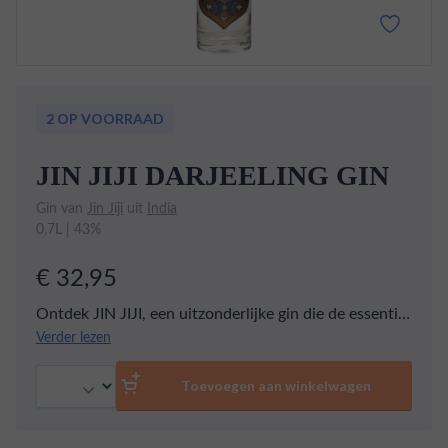
2 OP VOORRAAD
JIN JIJI DARJEELING GIN
Gin van
Jin Jiji
uit
India
0,7L | 43%
€ 32,95
Ontdek JIN JIJI, een uitzonderlijke gin die de essentie
van India in elk glas vangt! Ambachtelijk gemaakt in
Verder lezen
Goa, combineert deze gin Darjeeling-thee, bekend als
Aantal
de elegantste ter wereld, met wilde Himalaya-
Toevoegen aan winkelwagen
jeneverbes en lokale botanische ingrediënten. Deze
ingrediënten, diep geworteld in de Ayurvedische