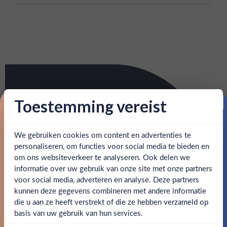
Toestemming vereist
Proost op je eerste korting!
We gebruiken cookies om content en advertenties te
Schrijf je in en ontvang direct 5% korting op je eerste
bestelling.
personaliseren, om functies voor social media te bieden en
om ons websiteverkeer te analyseren. Ook delen we
Email
informatie over uw gebruik van onze site met onze partners
Ben jij 18 jaar of ouder?
voor social media, adverteren en analyse. Deze partners
kunnen deze gegevens combineren met andere informatie
Claim mijn korting
die u aan ze heeft verstrekt of die ze hebben verzameld op
Nee
Ja
basis van uw gebruik van hun services.
Nee, bedankt