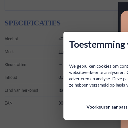
SPECIFICATIES
Alcohol
40.00%
Toestemming v
Merk
Isolabella Sambuca
Kleurstoffen
We gebruiken cookies om conten
websiteverkeer te analyseren. 
Inhoud
0,7L
adverteren en analyse. Deze pa
ze hebben verzameld op basis v
Land van herkomst
Italië
EAN
8001110011148
Voorkeuren aanpas