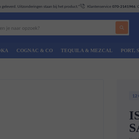
geleverd. Uitzonderingen staan bij het product.*
Klantenservice
. 
070-2141946
DKA
COGNAC & CO
TEQUILA & MEZCAL
PORT, 
12
I
S