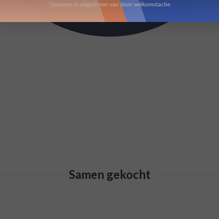
*Navimer is uitgesloten van deze welkomstactie
Samen gekocht