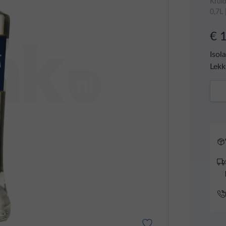
Krui
0,7L
€ 
Isol
Lekk
Aant