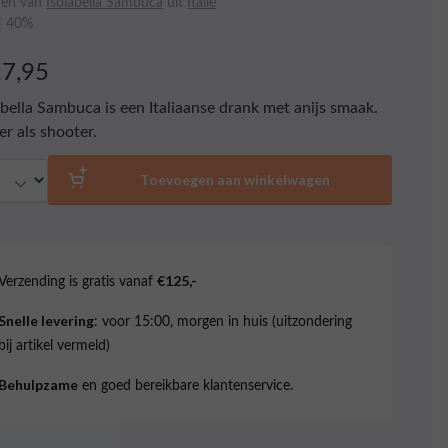
den van
Isolabella Sambuca
uit
Italië
 | 40%
17,95
abella Sambuca is een Italiaanse drank met anijs smaak.
er als shooter.
al
Toevoegen aan winkelwagen
Verzending is gratis vanaf
€125,-
: voor 15:00, morgen in huis (uitzondering
Snelle levering
bij artikel vermeld)
en goed bereikbare klantenservice.
Behulpzame