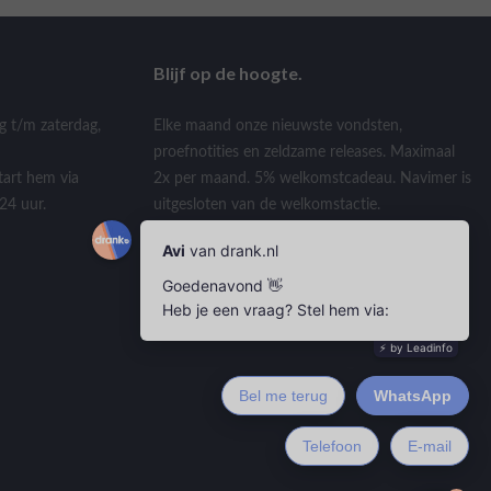
Blijf op de hoogte.
g t/m zaterdag,
Elke maand onze nieuwste vondsten,
proefnotities en zeldzame releases. Maximaal
tart hem via
2x per maand. 5% welkomstcadeau. Navimer is
24 uur.
uitgesloten van de welkomstactie.