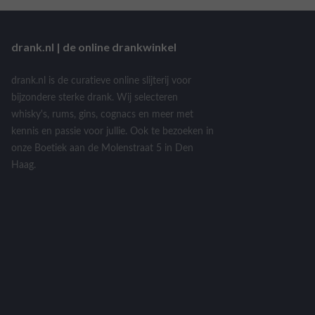
drank.nl | de online drankwinkel
drank.nl is de curatieve online slijterij voor
bijzondere sterke drank. Wij selecteren
whisky's, rums, gins, cognacs en meer met
kennis en passie voor jullie. Ook te bezoeken in
onze Boetiek aan de Molenstraat 5 in Den
Haag.