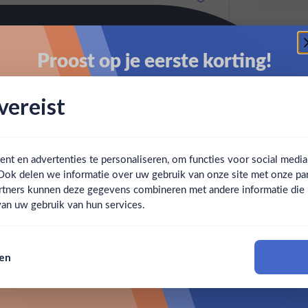
Proost op je eerste korting!
Schrijf je in en ontvang direct 5% korting op je eerste
ereist
bestelling.
Email
t en advertenties te personaliseren, om functies voor social medi
Ook delen we informatie over uw gebruik van onze site met onze par
Claim mijn korting
Ben jij 18 jaar of ouder?
rtners kunnen deze gegevens combineren met andere informatie die u 
an uw gebruik van hun services.
Nee
Ja
Nee, bedankt
sen
Om deze website te bezoeken moet je 18 jaar of ouder zijn