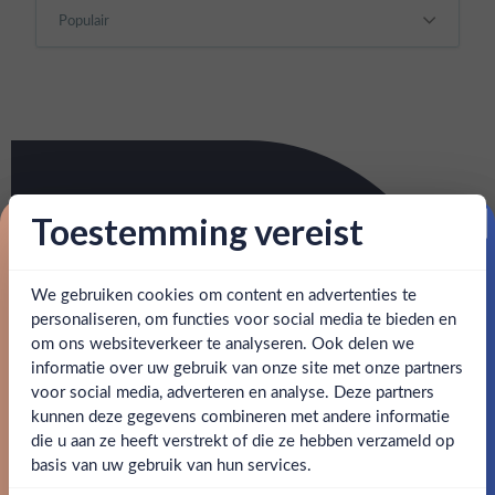
Toestemming vereist
Proost op je eerste korting!
We gebruiken cookies om content en advertenties te
Schrijf je in en ontvang direct 5% korting op je eerste
bestelling.
personaliseren, om functies voor social media te bieden en
om ons websiteverkeer te analyseren. Ook delen we
Email
informatie over uw gebruik van onze site met onze partners
Ben jij 18 jaar of ouder?
voor social media, adverteren en analyse. Deze partners
kunnen deze gegevens combineren met andere informatie
Claim mijn korting
die u aan ze heeft verstrekt of die ze hebben verzameld op
Nee
Ja
basis van uw gebruik van hun services.
Nee, bedankt