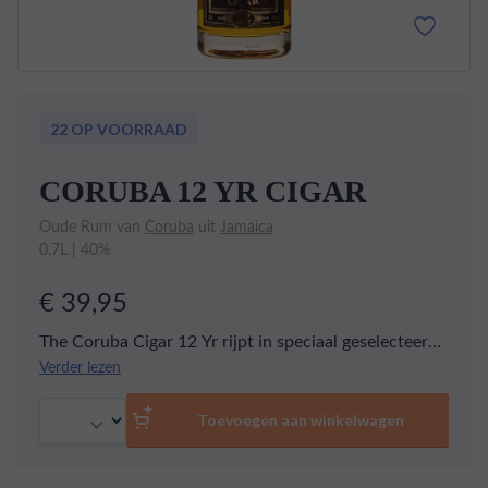
22 OP VOORRAAD
CORUBA 12 YR CIGAR
Oude Rum van
Coruba
uit
Jamaica
0,7L | 40%
€ 39,95
The Coruba Cigar 12 Yr rijpt in speciaal geselecteerde
eikenhouten vaten voor een periode van 12 jaar.
Verder lezen
Gedurende de rijpingsperiode ontwikkelt de rum
Aantal
enkele kenmerkende tonen zoals, vanille, kruiden en
Toevoegen aan winkelwagen
tabak.