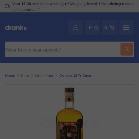
besteld op werkdagen? Morgen geleverd. Uitzonderingen staan
Klant
uct.*
0
0
Zoeken
Home
Rum
Oude Rum
Coruba 12 Yr Cigar