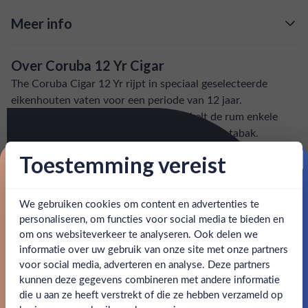
Meer info
Verzending is gratis vanaf
€125,-
Over Coruba 12 Yr Cigar
: voor 15:00, morgen in huis (uitzondering bij
Snelle levering
The Coruba Cigar 12 Yr rijpt in speciaal geselecteerde
artikel vermeld)
eikenhouten vaten voor een periode van 12 jaar.
Gedurende de rijpingsperiode ontwikkelt de rum enkele
en goed bereikbare klantenservice.
Behulpzame
kenmerkende tonen zoals, vanille, kruiden en tabak.
Toestemming vereist
SPECIFICATIES
Proost op je eerste korting!
We gebruiken cookies om content en advertenties te
Schrijf je in en ontvang direct 5% korting op je eerste
Alcohol
40.00%
bestelling.
personaliseren, om functies voor social media te bieden en
om ons websiteverkeer te analyseren. Ook delen we
Email
Merk
Coruba
informatie over uw gebruik van onze site met onze partners
Ben jij 18 jaar of ouder?
voor social media, adverteren en analyse. Deze partners
Kleurstoffen
kunnen deze gegevens combineren met andere informatie
Claim mijn korting
die u aan ze heeft verstrekt of die ze hebben verzameld op
Nee
Ja
Inhoud
0,7L