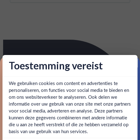
Toestemming vereist
Proost op je eerste korting!
We gebruiken cookies om content en advertenties te
Schrijf je in en ontvang direct 5% korting op je eerste
bestelling.
personaliseren, om functies voor social media te bieden en
om ons websiteverkeer te analyseren. Ook delen we
Email
informatie over uw gebruik van onze site met onze partners
Ben jij 18 jaar of ouder?
voor social media, adverteren en analyse. Deze partners
kunnen deze gegevens combineren met andere informatie
Claim mijn korting
die u aan ze heeft verstrekt of die ze hebben verzameld op
Nee
Ja
basis van uw gebruik van hun services.
Nee, bedankt