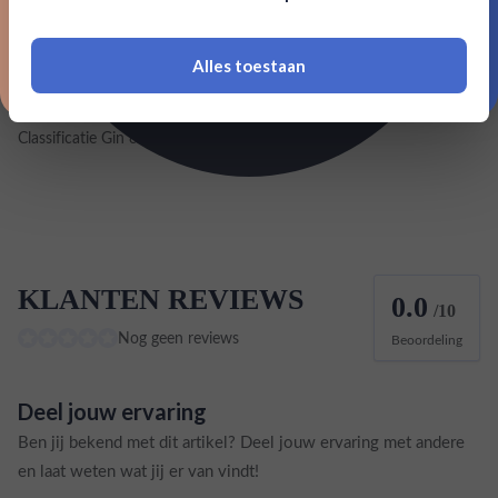
Inhoud
0,05L
Alles toestaan
*Navimer is uitgesloten van deze welkomstactie
Land van herkomst
Frankrijk
Classificatie Gin & Jenever
New Western
KLANTEN REVIEWS
0.0
/10
Nog geen reviews
Beoordeling
Deel jouw ervaring
Ben jij bekend met dit artikel? Deel jouw ervaring met andere
en laat weten wat jij er van vindt!