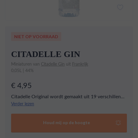
NIET OP VOORRAAD
CITADELLE GIN
Miniaturen van
Citadelle Gin
uit
Frankrijk
0,05L | 44%
€ 4,95
Citadelle Original wordt gemaakt uit 19 verschillende
botanicals. Op de neus ontdek je geuren van verse
Verder lezen
bloemen, zoals jasmijn en kamperfoelie, en natuurlijk
ook jeneverbes. Het palet geeft anijs, citrus en kaneel
Houd mij op de hoogte
met een vleugje peper.