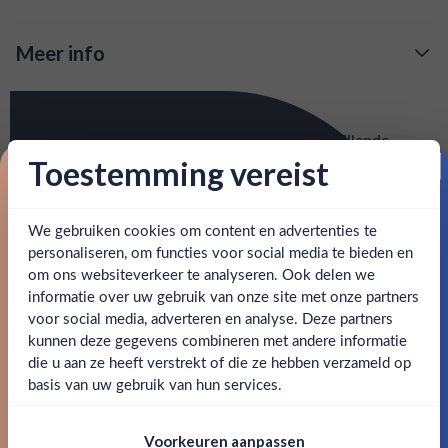
Meer info
Verzending is gratis vanaf
€125,-
Over Citadelle Gin
: voor 15:00, morgen in huis (uitzondering bij
Snelle levering
Citadelle Original wordt gemaakt uit 19 verschillende
artikel vermeld)
botanicals. Op de neus ontdek je geuren van verse
Toestemming vereist
Proost op je eerste korting!
bloemen, zoals jasmijn en kamperfoelie, en natuurlijk ook
en goed bereikbare klantenservice.
Behulpzame
jeneverbes. Het palet geeft anijs, citrus en kaneel met een
We gebruiken cookies om content en advertenties te
Schrijf je in en ontvang direct 5% korting op je eerste
vleugje peper.
bestelling.
personaliseren, om functies voor social media te bieden en
om ons websiteverkeer te analyseren. Ook delen we
Email
SPECIFICATIES
informatie over uw gebruik van onze site met onze partners
Ben jij 18 jaar of ouder?
voor social media, adverteren en analyse. Deze partners
kunnen deze gegevens combineren met andere informatie
Alcohol
44.00%
Claim mijn korting
die u aan ze heeft verstrekt of die ze hebben verzameld op
Nee
Ja
basis van uw gebruik van hun services.
Merk
Citadelle Gin
Nee, bedankt
Om deze website te bezoeken moet je
Kleurstoffen
Voorkeuren aanpassen
18 jaar of ouder zijn