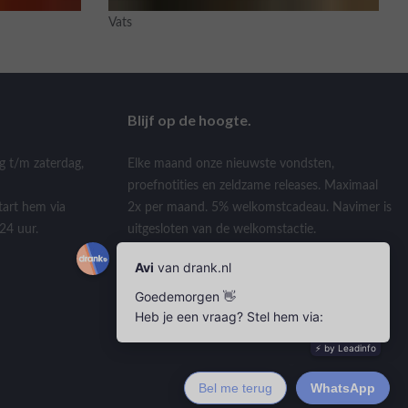
Vats
Blijf op de hoogte.
g t/m zaterdag,
Elke maand onze nieuwste vondsten,
proefnotities en zeldzame releases. Maximaal
tart hem via
2x per maand. 5% welkomstcadeau. Navimer is
24 uur.
uitgesloten van de welkomstactie.