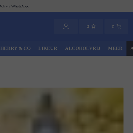
Ook via WhatsApp.
0
0
SHERRY & CO
LIKEUR
ALCOHOLVRIJ
MEER