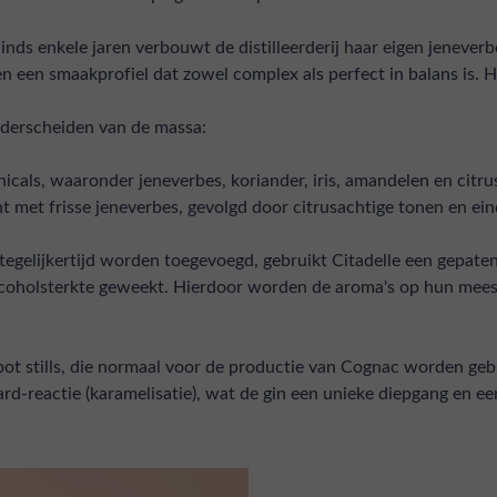
inds enkele jaren verbouwt de distilleerderij haar eigen jenever
een smaakprofiel dat zowel complex als perfect in balans is. He
onderscheiden van de massa:
anicals, waaronder jeneverbes, koriander, iris, amandelen en cit
t met frisse jeneverbes, gevolgd door citrusachtige tonen en ein
ls tegelijkertijd worden toegevoegd, gebruikt Citadelle een gepat
alcoholsterkte geweekt. Hierdoor worden de aroma's op hun mee
 pot stills, die normaal voor de productie van Cognac worden gebr
ard-reactie (karamelisatie), wat de gin een unieke diepgang en 