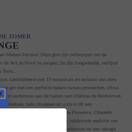
NSE ZOMER
NGE
an Maison Ferrand. Deze gins zijn ontworpen om de
n de 'Art de Vivre' te vangen. Ze zijn toegankelijk, verfijnd
& Tonic.
oon. Gedistilleerd met 19 botanicals en de basis van alles
risse gin met een perfecte balans tussen jeneverbes, citrus
é
: Een eerbetoon aan de tuinen van Château de Bonbonnet.
is-meloen, hele citroenen en yuzu is dit een
 doet denken aan een namiddag in de Provence.
Citadelle
de vaste collectie. Een levendige, robijnrode explosie van
k aan verse frambozen, bramen, bosbessen en een vleugje