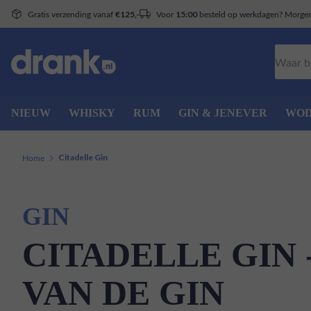
Gratis verzending vanaf
Voor
besteld op werkdagen? Morgen 
€125,-
15:00
Zoeken
NIEUW
WHISKY
RUM
GIN & JENEVER
WO
Home
Citadelle Gin
GIN
CITADELLE GIN 
VAN DE GIN