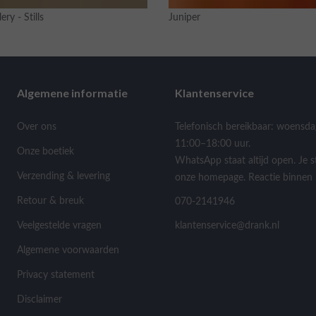
ery - Stills
Juniper
Algemene informatie
Klantenservice
Over ons
Telefonisch bereikbaar: woensda
11:00–18:00 uur.
Onze boetiek
WhatsApp staat altijd open. Je s
Verzending & levering
onze homepage. Reactie binnen 
Retour & breuk
070-2141946
Veelgestelde vragen
klantenservice@drank.nl
Algemene voorwaarden
Privacy statement
Disclaimer