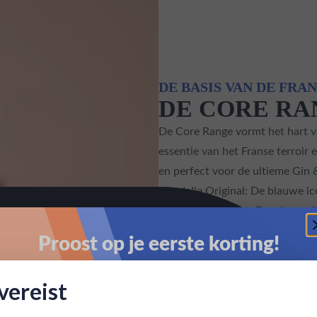
DE BASIS VAN DE FRA
DE CORE RA
De Core Range vormt het hart v
essentie van het Franse terroir e
en perfect voor de ultieme Gin 
Citadelle Original
: De blauwe ic
wat Citadelle doet. Een droge, f
en kruiden.
Citadelle Jardin d’Ét
Proost op je eerste korting!
Door de toevoeging van Charenta
zonovergoten, fruitige gin die
Schrijf je in en ontvang direct 5% korting op je eerste
ereist
bestelling.
Rouge
: De nieuwste aanwinst in 
natuurlijke rode vruchten. Den