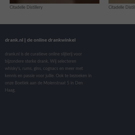
Citadelle Distillery
Citadelle Distill
drank.nl | de online drankwinkel
drank.nl is de curatieve online slijterij voor
bijzondere sterke drank. Wij selecteren
whisky's, rums, gins, cognacs en meer met
kennis en passie voor jullie. Ook te bezoeken in
onze Boetiek aan de Molenstraat 5 in Den
Haag.