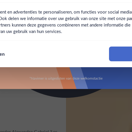
Email
rabarber. Intens fruitig, maar 
t en advertenties te personaliseren, om functies voor social medi
Ook delen we informatie over uw gebruik van onze site met onze par
Claim mijn korting
Ben jij 18 jaar of ouder?
rtners kunnen deze gegevens combineren met andere informatie die u 
an uw gebruik van hun services.
Nee
Ja
Nee, bedankt
sen
Om deze website te bezoeken moet je 18 jaar of ouder zijn
*Navimer is uitgesloten van deze welkomstactie
erder Alexandre Gabriel 'Les