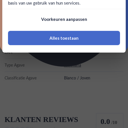
Merk
Tequila Arette
basis van uw gebruik van hun services.
Nee, bedankt
Kleurstoffen
Om deze website te bezoeken moet je
Voorkeuren aanpassen
18 jaar of ouder zijn
Inhoud
0,7L
Alles toestaan
Land van herkomst
Mexico
*Navimer is uitgesloten van deze welkomstactie
EAN
7350056240077
Type Agave
Tequiliana
Classificatie Agave
Blanco / Joven
KLANTEN REVIEWS
0.0
/10