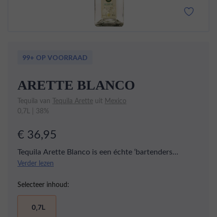
99+ OP VOORRAAD
ARETTE BLANCO
Tequila van
Tequila Arette
uit
Mexico
0,7L | 38%
€ 36,95
Tequila Arette Blanco is een échte ‘bartenders
favorite’ die wordt gemaakt van 100% Blue Weber
Verder lezen
agave uit de regio Tequila. Deze agave heeft relatief
Selecteer inhoud:
veel vezels en weinig water, wat zorgt voor een
krachtige, full body tequila.
0,7L