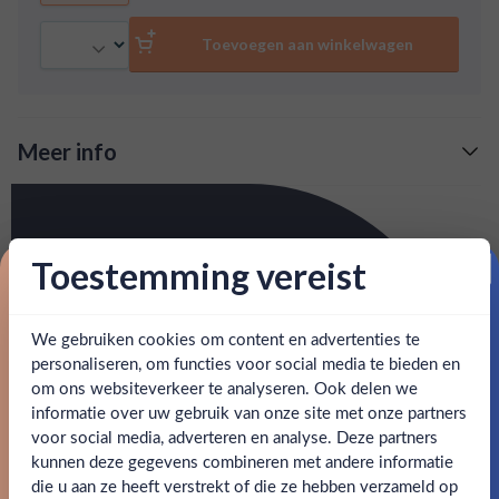
Aantal
Toevoegen aan winkelwagen
Meer info
Verzending is gratis vanaf
€125,-
Over Arette Blanco
: voor 15:00, morgen in huis (uitzondering bij
Snelle levering
Tequila Arette Blanco is een échte ‘bartenders favorite’ die
Toestemming vereist
artikel vermeld)
wordt gemaakt van 100% Blue Weber agave uit de regio
Proost op je eerste korting!
Tequila. Deze agave heeft relatief veel vezels en weinig
en goed bereikbare klantenservice.
Behulpzame
water, wat zorgt voor een krachtige, full body tequila.
We gebruiken cookies om content en advertenties te
Schrijf je in en ontvang direct 5% korting op je eerste
bestelling.
personaliseren, om functies voor social media te bieden en
SPECIFICATIES
om ons websiteverkeer te analyseren. Ook delen we
Email
informatie over uw gebruik van onze site met onze partners
Ben jij 18 jaar of ouder?
voor social media, adverteren en analyse. Deze partners
Alcohol
38.00%
kunnen deze gegevens combineren met andere informatie
Claim mijn korting
die u aan ze heeft verstrekt of die ze hebben verzameld op
Nee
Ja