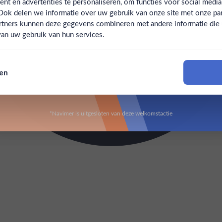
t en advertenties te personaliseren, om functies voor social medi
Ook delen we informatie over uw gebruik van onze site met onze par
Claim mijn korting
Ben jij 18 jaar of ouder?
rtners kunnen deze gegevens combineren met andere informatie die u 
an uw gebruik van hun services.
Nee
Ja
Nee, bedankt
sen
Om deze website te bezoeken moet je 18 jaar of ouder zijn
*Navimer is uitgesloten van deze welkomstactie