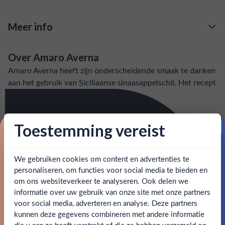
Meer info
Verzending is gratis vanaf
€125,-
Over Amaro Averna
: voor 15:00, morgen in huis (uitzondering bij
Snelle levering
Amaro Averna heeft zijn onderscheidende smaak te danken
artikel vermeld)
aan het gebruik van Siciliaanse sinaasappelschil. Het recept
is al ruim 180 jaar oud.
en goed bereikbare klantenservice.
Behulpzame
SPECIFICATIES
Toestemming vereist
Proost op je eerste korting!
Alcohol
29.00%
We gebruiken cookies om content en advertenties te
Schrijf je in en ontvang direct 5% korting op je eerste
bestelling.
personaliseren, om functies voor social media te bieden en
Allergenen
-
om ons websiteverkeer te analyseren. Ook delen we
Email
informatie over uw gebruik van onze site met onze partners
Merk
Averna
Ben jij 18 jaar of ouder?
voor social media, adverteren en analyse. Deze partners
kunnen deze gegevens combineren met andere informatie
Kleurstoffen
Claim mijn korting
die u aan ze heeft verstrekt of die ze hebben verzameld op