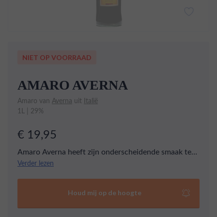
NIET OP VOORRAAD
AMARO AVERNA
Amaro van
Averna
uit
Italië
1L | 29%
€ 19,95
Amaro Averna heeft zijn onderscheidende smaak te
danken aan het gebruik van Siciliaanse
Verder lezen
sinaasappelschil. Het recept is al ruim 180 jaar oud.
Houd mij op de hoogte