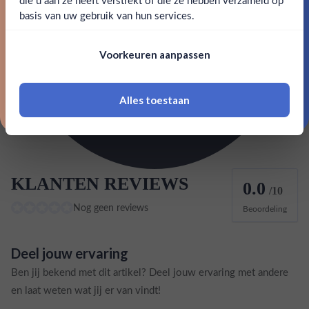
Nee
Ja
basis van uw gebruik van hun services.
Inhoud
1L
Nee, bedankt
Om deze website te bezoeken moet je
Land van herkomst
Italië
Voorkeuren aanpassen
18 jaar of ouder zijn
EAN
8000400203799
Alles toestaan
*Navimer is uitgesloten van deze welkomstactie
KLANTEN REVIEWS
0.0
/10
Nog geen reviews
Beoordeling
Deel jouw ervaring
Ben jij bekend met dit artikel? Deel jouw ervaring met andere
en laat weten wat jij er van vindt!