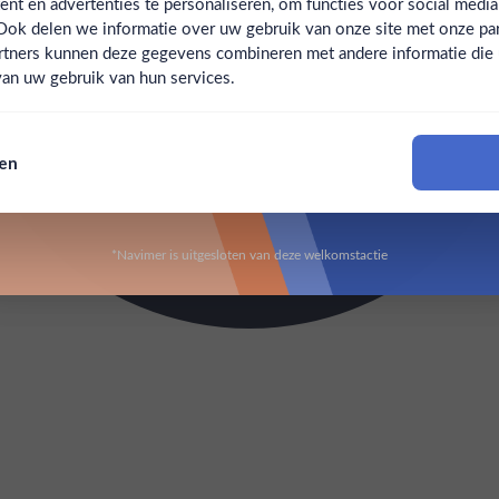
t en advertenties te personaliseren, om functies voor social medi
Ook delen we informatie over uw gebruik van onze site met onze par
Claim mijn korting
Ben jij 18 jaar of ouder?
rtners kunnen deze gegevens combineren met andere informatie die u 
an uw gebruik van hun services.
Nee
Ja
Nee, bedankt
sen
Om deze website te bezoeken moet je 18 jaar of ouder zijn
*Navimer is uitgesloten van deze welkomstactie