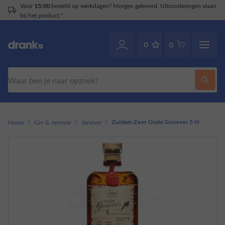
Voor
besteld op werkdagen? Morgen geleverd. Uitzonderingen staan
15:00
bij het product.*
0
0
Zoeken
Home
Gin & Jenever
Jenever
Zuidam Zeer Oude Genever 5 Yr