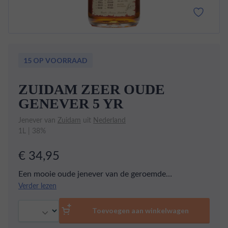
15 OP VOORRAAD
ZUIDAM ZEER OUDE
GENEVER 5 YR
Jenever van
Zuidam
uit
Nederland
1L | 38%
€ 34,95
Een mooie oude jenever van de geroemde
Nederlandse Zuidam distillleerderij. Deze jenever
Verder lezen
wordt 4x gedistilleerd alvorens hij 5 jaar lang op
Aantal
kleine houten vaten wordt gerijpt. Rijke, aangenaam
Toevoegen aan winkelwagen
zoete jenever met tonen van toffee, eiken en vanille.