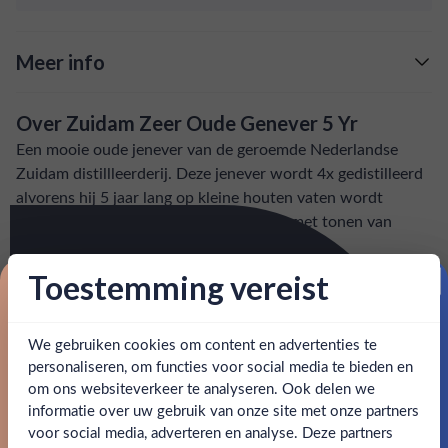
Meer info
Verzending is gratis vanaf
€125,-
Over Zuidam Zeer Oude Genever 5 Yr
: voor 15:00, morgen in huis (uitzondering bij
Snelle levering
Een mooie oude jenever van de geroemde Nederlandse
artikel vermeld)
Zuidam distillleerderij. Deze jenever wordt 4x gedistilleerd
alvorens hij 5 jaar lang op kleine houten vaten wordt
en goed bereikbare klantenservice.
Behulpzame
gerijpt. Rijke, aangenaam zoete jenever met tonen van
toffee, eiken en vanille.
Toestemming vereist
Proost op je eerste korting!
SPECIFICATIES
We gebruiken cookies om content en advertenties te
Schrijf je in en ontvang direct 5% korting op je eerste
Alcohol
38.00%
bestelling.
personaliseren, om functies voor social media te bieden en
om ons websiteverkeer te analyseren. Ook delen we
Email
Merk
Zuidam
informatie over uw gebruik van onze site met onze partners
Ben jij 18 jaar of ouder?
voor social media, adverteren en analyse. Deze partners
Kleurstoffen