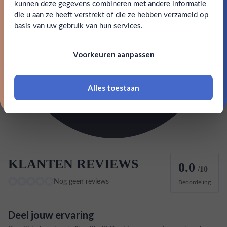
kunnen deze gegevens combineren met andere informatie
Claim mijn korting
die u aan ze heeft verstrekt of die ze hebben verzameld op
Nee
Ja
Inhoud
1L
basis van uw gebruik van hun services.
Nee, bedankt
Land van herkomst
Nederland
Om deze website te bezoeken moet je
Voorkeuren aanpassen
18 jaar of ouder zijn
EAN
8713947002397
Alles toestaan
Classificatie Gin & Jenever
Oude Jenever
*Navimer is uitgesloten van deze welkomstactie
KLANTEN REVIEWS
0.0
/10
Nog geen reviews
Beoordeling
Deel jouw ervaring