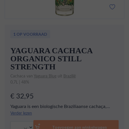
1 OP VOORRAAD
YAGUARA CACHACA
ORGANICO STILL
STRENGTH
Cachaca van
Yaguara Blue
uit
Brazilië
0,7L | 48%
€ 32,95
Yaguara is een biologische Braziliaanse cachaça,
geproduceerd door een familiebedrijf van de vijfde
Verder lezen
generatie. Twintig procent van de blend wordt tussen
Aantal
de vijf en zes jaar in eiken gerijpt, wat een extra laag
Toevoegen aan winkelwagen