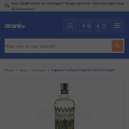
besteld op werkdagen? Morgen geleverd. Uitzonderingen staan
5:00
t product.*
0
0
Zoeken
Home
Rum
Cachaca
Yaguara Cachaca Organico Still Strength