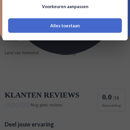
Om deze website te bezoeken moet je
Voorkeuren aanpassen
18 jaar of ouder zijn
Alcohol
20.00%
Alles toestaan
Merk
Xila
*Navimer is uitgesloten van deze welkomstactie
Inhoud
0,7L
Land van herkomst
Frankrijk
KLANTEN REVIEWS
0.0
/10
Nog geen reviews
Beoordeling
Deel jouw ervaring