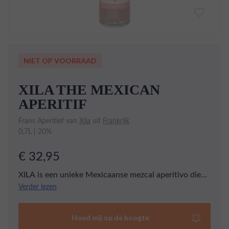
NIET OP VOORRAAD
XILA THE MEXICAN
APERITIF
Frans Aperitief van
Xila
uit
Frankrijk
0,7L | 20%
€ 32,95
XILA is een unieke Mexicaanse mezcal aperitivo die
de rijke smaken van Oaxaca combineert met de
Verder lezen
kracht van vrouwen en traditie. Deze ambachtelijke
drank biedt een harmonieuze mix van lavendel,
Houd mij op de hoogte
hibiscus, kruidnagel, peper, kaneel, gekarameliseerde