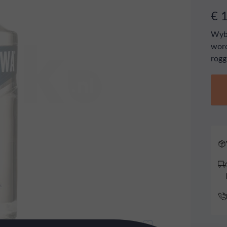
€ 
Wybo
wor
rogg