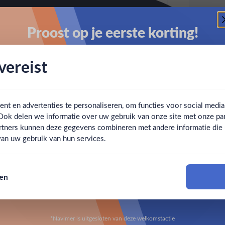
Proost op je eerste korting!
Schrijf je in en ontvang direct 5% korting op je eerste
ereist
bestelling.
Email
t en advertenties te personaliseren, om functies voor social medi
Ook delen we informatie over uw gebruik van onze site met onze par
Claim mijn korting
Ben jij 18 jaar of ouder?
rtners kunnen deze gegevens combineren met andere informatie die u 
an uw gebruik van hun services.
Nee
Ja
Nee, bedankt
sen
Om deze website te bezoeken moet je 18 jaar of ouder zijn
*Navimer is uitgesloten van deze welkomstactie