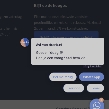
Blijf op de hoogte.
g t/m zaterdag,
Elke maand onze nieuwste vondsten,
proefnotities en zeldzame releases. Maximaal
tart hem via
2x per maand. 5% welkomstcadeau.
24 uur.
Schijf je in voor onze nieuwsbrief
Copyright ©drank.nl 2026