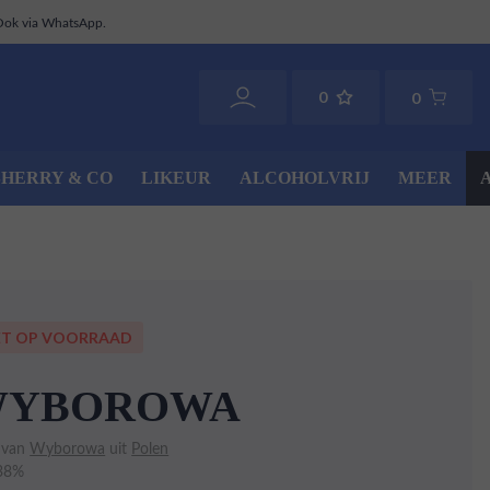
Ook via WhatsApp.
0
0
SHERRY & CO
LIKEUR
ALCOHOLVRIJ
MEER
ET OP VOORRAAD
YBOROWA
n van
Wyborowa
uit
Polen
 38%