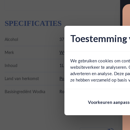
SPECIFICATIES
Toestemming v
Alcohol
37.50%
Merk
Wyborowa
We gebruiken cookies om conten
Inhoud
1L
websiteverkeer te analyseren. 
adverteren en analyse. Deze pa
Land van herkomst
Polen
ze hebben verzameld op basis v
Basisingrediënt Wodka
Rogge
Voorkeuren aanpas