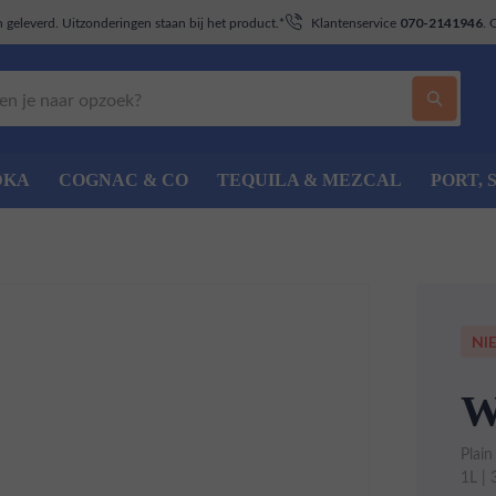
geleverd. Uitzonderingen staan bij het product.*
Klantenservice
. 
070-2141946
DKA
COGNAC & CO
TEQUILA & MEZCAL
PORT, 
NI
W
Plai
1L |