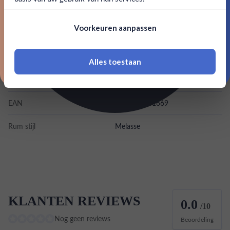
Merk
Worthy Park
Nee, bedankt
Om deze website te bezoeken moet je
Voorkeuren aanpassen
18 jaar of ouder zijn
Kleurstoffen
Inhoud
0,7L
Alles toestaan
*Navimer is uitgesloten van deze welkomstactie
Land van herkomst
Jamaica
EAN
0894108001669
Rum stijl
Melasse
KLANTEN REVIEWS
0.0
/10
Nog geen reviews
Beoordeling