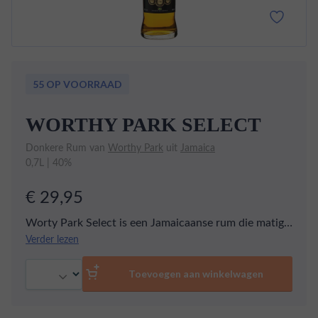
55 OP VOORRAAD
WORTHY PARK SELECT
Donkere Rum van
Worthy Park
uit
Jamaica
0,7L | 40%
€ 29,95
Worty Park Select is een Jamaicaanse rum die matig
wordt gerijpt als een blend van 4 tot 12 jarige rums.
Verder lezen
Al de rums van Worthy Park worden gerijpt op
Aantal
gebruikte Amerikaanse witte eiken bourbon vaten.
Toevoegen aan winkelwagen
Worty Park Select is een selectie van rums die 4 tot
12 jaar hebben gerijpt. Verwacht zachte aroma’s van