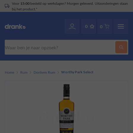
Voor
besteld op werkdagen? Morgen geleverd. Uitzonderingen staan
15:00
bij het product.*
0
0
Zoeken
Home
Rum
Donkere Rum
Worthy Park Select