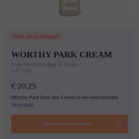
NIET OP VOORRAAD
WORTHY PARK CREAM
Room van
Worthy Park
uit
Jamaica
0,7L | 15%
€ 20,25
Worthy Park Rum-Bar Cream is een overheerlijke
roomlikeur met een unieke smaak van Jamaicaanse
Verder lezen
rum. Deze likeur wordt geproduceerd door het
gerenommeerde Worthy Park Estate in Jamaica, dat
Houd mij op de hoogte
bekend staat om zijn ambachtelijke rum van hoge
kwaliteit. Rum-Bar Cream is een perfecte mix van