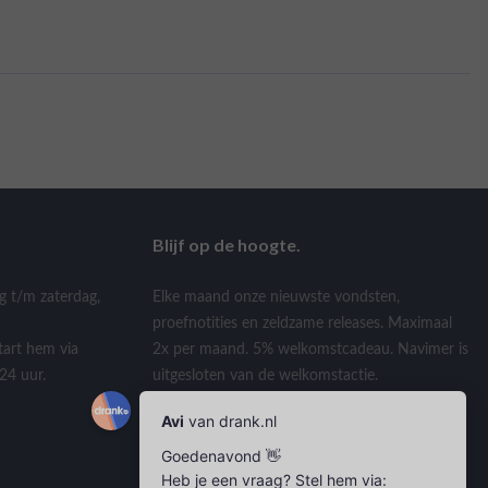
Blijf op de hoogte.
g t/m zaterdag,
Elke maand onze nieuwste vondsten,
proefnotities en zeldzame releases. Maximaal
tart hem via
2x per maand. 5% welkomstcadeau. Navimer is
24 uur.
uitgesloten van de welkomstactie.