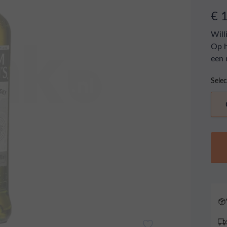
€ 
Will
Op h
een 
Selec