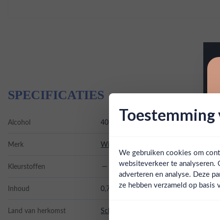
SPECIFICATIES
Toestemming v
Alcohol
40.00%
Merk
William Lawson's
We gebruiken cookies om conten
websiteverkeer te analyseren. 
Kleurstoffen
adverteren en analyse. Deze pa
ze hebben verzameld op basis v
Inhoud
0,7L
Land van herkomst
Schotland