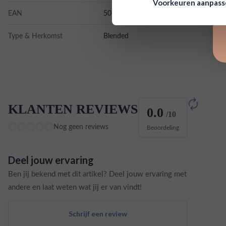
Voorkeuren aanpas
EAN
5010752000307
Type & Herkomst
Blended
KLANTEN REVIEWS
0.0
/10
Nog geen reviews
Beoordeling
Deel jouw ervaring
Ben jij bekend met dit artikel? Deel jouw ervaring met
andere en laat weten wat jij er van vindt!
Schrijf een review