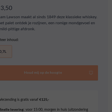
13,50
iam Lawson maakt al sinds 1849 deze klassieke whiskey.
et palet ontdek je rozijnen, een romige mondgevoel en
mild-pittige afdronk.
teer inhoud:
0,7L
Houd mij op de hoogte
Verzending is gratis vanaf
€125,-
: voor 15:00, morgen in huis (uitzondering
Snelle levering