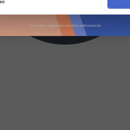
sen
Om deze website te bezoeken moet je 18 jaar of ouder zijn
*Navimer is uitgesloten van deze welkomstactie