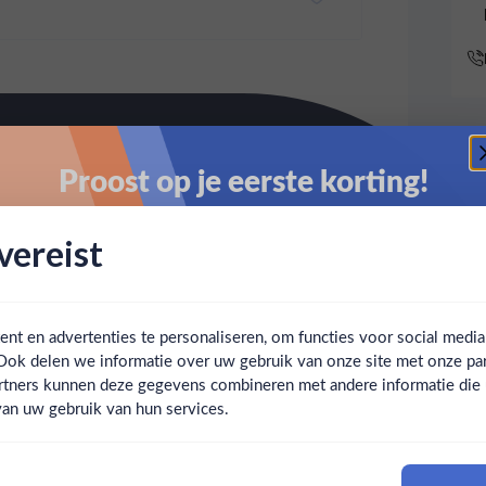
Proost op je eerste korting!
Schrijf je in en ontvang direct 5% korting op je eerste
ereist
bestelling.
Email
t en advertenties te personaliseren, om functies voor social medi
Ook delen we informatie over uw gebruik van onze site met onze par
Claim mijn korting
Ben jij 18 jaar of ouder?
rtners kunnen deze gegevens combineren met andere informatie die u 
an uw gebruik van hun services.
Nee
Ja
Nee, bedankt