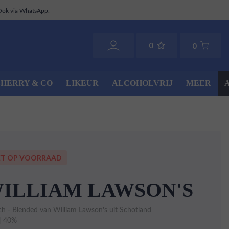
Ook via WhatsApp.
0
0
SHERRY & CO
LIKEUR
ALCOHOLVRIJ
MEER
ET OP VOORRAAD
ILLIAM LAWSON'S
ch - Blended van
William Lawson's
uit
Schotland
 | 40%