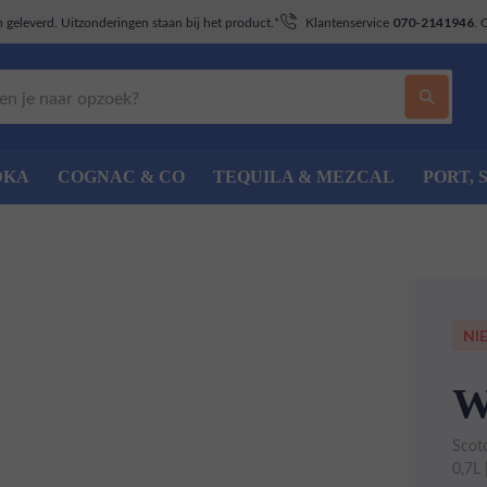
geleverd. Uitzonderingen staan bij het product.*
Klantenservice
. 
070-2141946
DKA
COGNAC & CO
TEQUILA & MEZCAL
PORT, 
NI
W
Scot
0,7L