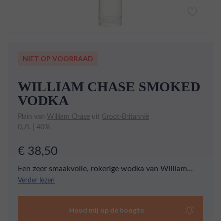
NIET OP VOORRAAD
WILLIAM CHASE SMOKED
VODKA
Plain van
William Chase
uit
Groot-Britannië
0,7L | 40%
€ 38,50
Een zeer smaakvolle, rokerige wodka van William
Chase, met tonen van bacon en een eikachtige
Verder lezen
droogheid. Op het palet ontdek verder een fijne
peperige hint. Zeer bijzonder!
Houd mij op de hoogte