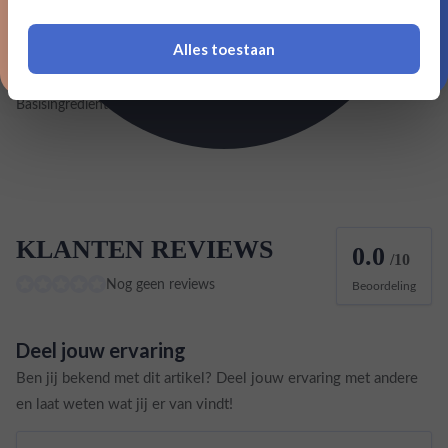
Land van herkomst
Groot-Britannië
Alles toestaan
EAN
5060183131927
*Navimer is uitgesloten van deze welkomstactie
Basisingrediënt Wodka
Aardappel
KLANTEN REVIEWS
0.0
/10
Nog geen reviews
Beoordeling
Deel jouw ervaring
Ben jij bekend met dit artikel? Deel jouw ervaring met andere
en laat weten wat jij er van vindt!