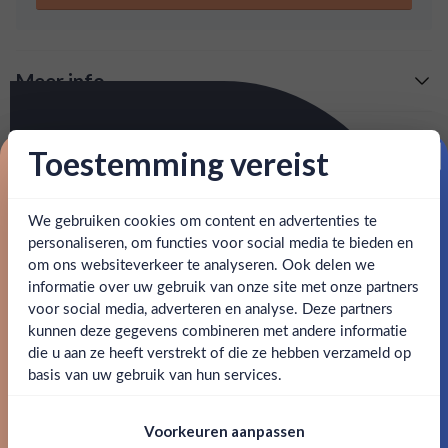
Meer info
Verzending is gratis vanaf
€125,-
Over William Chase Smoked Vodka
Toestemming vereist
: voor 15:00, morgen in huis (uitzondering bij
Snelle levering
Een zeer smaakvolle, rokerige wodka van William Chase,
Proost op je eerste korting!
artikel vermeld)
met tonen van bacon en een eikachtige droogheid. Op het
palet ontdek verder een fijne peperige hint. Zeer bijzonder!
We gebruiken cookies om content en advertenties te
Schrijf je in en ontvang direct 5% korting op je eerste
en goed bereikbare klantenservice.
Behulpzame
bestelling.
personaliseren, om functies voor social media te bieden en
om ons websiteverkeer te analyseren. Ook delen we
SPECIFICATIES
Email
informatie over uw gebruik van onze site met onze partners
Ben jij 18 jaar of ouder?
voor social media, adverteren en analyse. Deze partners
Alcohol
40.00%
kunnen deze gegevens combineren met andere informatie
Claim mijn korting
die u aan ze heeft verstrekt of die ze hebben verzameld op
Nee
Ja
Merk
William Chase
basis van uw gebruik van hun services.
Nee, bedankt
Om deze website te bezoeken moet je
Inhoud
0,7L
Voorkeuren aanpassen
18 jaar of ouder zijn