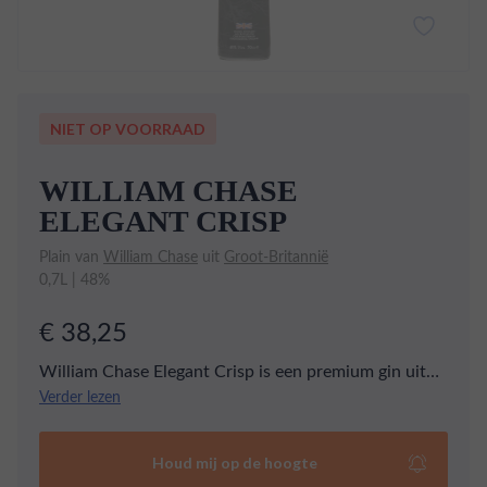
NIET OP VOORRAAD
WILLIAM CHASE
ELEGANT CRISP
Plain van
William Chase
uit
Groot-Britannië
0,7L | 48%
€ 38,25
William Chase Elegant Crisp is een premium gin uit
het Verenigd Koninkrijk, gemaakt van biologisch
Verder lezen
geteelde appels en Engelse kruiden. Het is een
verfijnde en elegante gin met een frisse smaak en
Houd mij op de hoogte
aroma's van jeneverbes, citrusvruchten en bloemen.