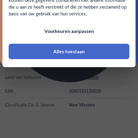
kunnen deze gegevens combineren met andere informatie
SPECIFICATIES
Claim mijn korting
die u aan ze heeft verstrekt of die ze hebben verzameld op
Nee
Ja
basis van uw gebruik van hun services.
Alcohol
48.00%
Nee, bedankt
Om deze website te bezoeken moet je
Voorkeuren aanpassen
18 jaar of ouder zijn
Merk
William Chase
Kleurstoffen
Alles toestaan
*Navimer is uitgesloten van deze welkomstactie
Inhoud
0,7L
Land van herkomst
Groot-Britannië
EAN
5060183130050
Classificatie Gin & Jenever
New Western