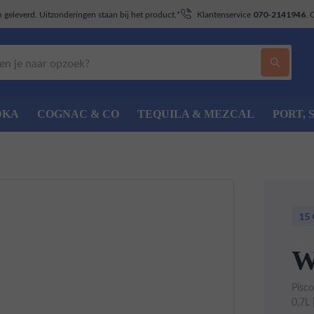
geleverd. Uitzonderingen staan bij het product.*
Klantenservice
. 
070-2141946
DKA
COGNAC & CO
TEQUILA & MEZCAL
PORT, 
15
W
Pisc
0,7L