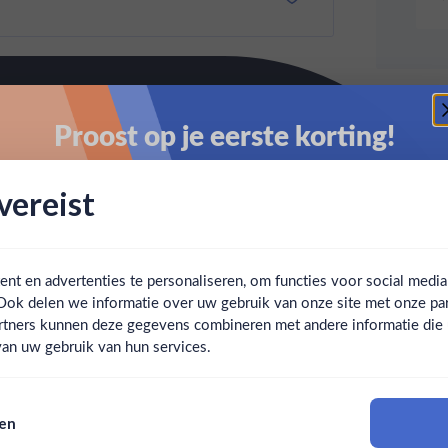
Proost op je eerste korting!
Schrijf je in en ontvang direct 5% korting op je eerste
ereist
bestelling.
Email
t en advertenties te personaliseren, om functies voor social medi
Ook delen we informatie over uw gebruik van onze site met onze par
Claim mijn korting
Ben jij 18 jaar of ouder?
rtners kunnen deze gegevens combineren met andere informatie die u 
an uw gebruik van hun services.
Nee
Ja
Nee, bedankt
sen
Om deze website te bezoeken moet je 18 jaar of ouder zijn