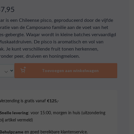
37,95
r is een Chileense pisco, geproduceerd door de vijfde
ratie van de Camposano familie aan de voet van het
s-gebergte. Waqar wordt in kleine batches vervaardigd
Muskaatdruiven. De pisco is aromatisch en vol van
k. Je kunt verschillende fruit tonen herkennen,
onder peer, druiven en honingmeloen.
al
Toevoegen aan winkelwagen
Verzending is gratis vanaf
€125,-
: voor 15:00, morgen in huis (uitzondering
Snelle levering
bij artikel vermeld)
en goed bereikbare klantenservice.
Behulpzame