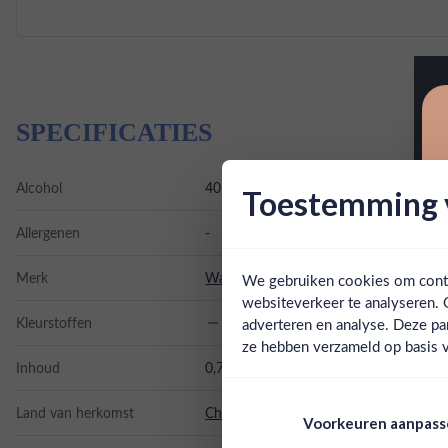
SPECIFICATIES
Alcohol
40.00%
Toestemming v
Allergenen
-
Merk
Waqar
We gebruiken cookies om conten
websiteverkeer te analyseren. 
Kleurstoffen
adverteren en analyse. Deze pa
ze hebben verzameld op basis v
Inhoud
0,7L
Land van herkomst
Chili
Voorkeuren aanpas