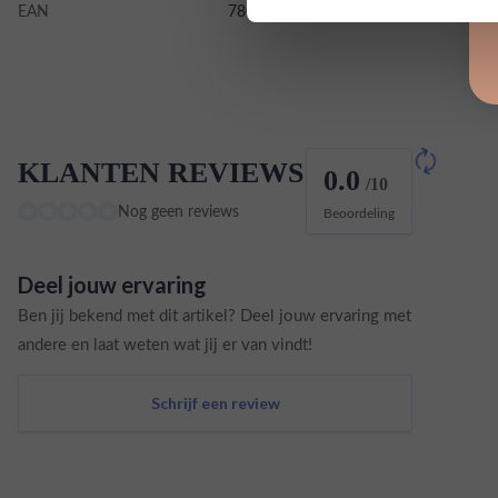
EAN
7804637930005
KLANTEN REVIEWS
0.0
/10
Nog geen reviews
Beoordeling
Deel jouw ervaring
Ben jij bekend met dit artikel? Deel jouw ervaring met
andere en laat weten wat jij er van vindt!
Schrijf een review