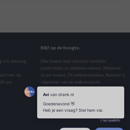
Blijf op de hoogte.
g t/m zaterdag,
Elke maand onze nieuwste vondsten,
proefnotities en zeldzame releases. Maximaal
tart hem via
2x per maand. 5% welkomstcadeau. Navimer is
24 uur.
uitgesloten van de welkomstactie.