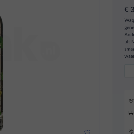
€ 
Waqa
gene
Ande
uit 
smaa
waar
Aant