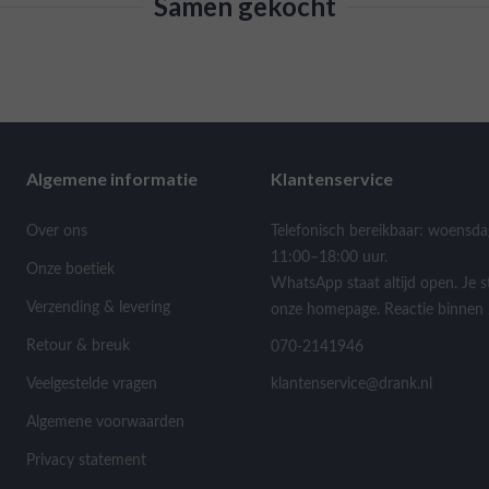
Samen gekocht
Algemene informatie
Klantenservice
Over ons
Telefonisch bereikbaar: woensda
11:00–18:00 uur.
Onze boetiek
WhatsApp staat altijd open. Je s
Verzending & levering
onze homepage. Reactie binnen 
Retour & breuk
070-2141946
Veelgestelde vragen
klantenservice@drank.nl
Algemene voorwaarden
Privacy statement