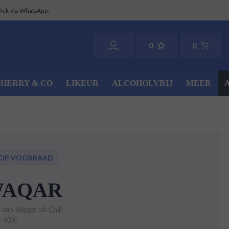
Ook via WhatsApp.
0
0
SHERRY & CO
LIKEUR
ALCOHOLVRIJ
MEER
 OP VOORRAAD
AQAR
o van
Waqar
uit
Chili
 | 40%