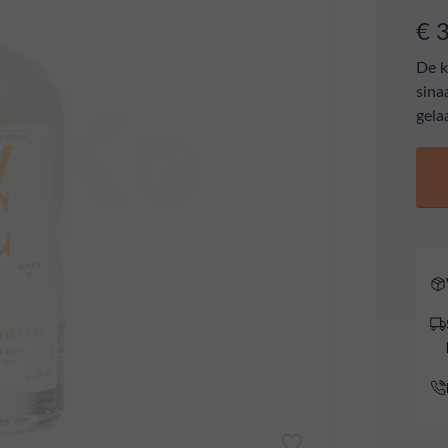
€ 
De k
sina
gela