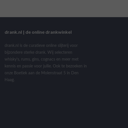
drank.nl | de online drankwinkel
drank.nl is de curatieve online slijterij voor
bijzondere sterke drank. Wij selecteren
whisky's, rums, gins, cognacs en meer met
kennis en passie voor jullie. Ook te bezoeken in
onze Boetiek aan de Molenstraat 5 in Den
Haag.