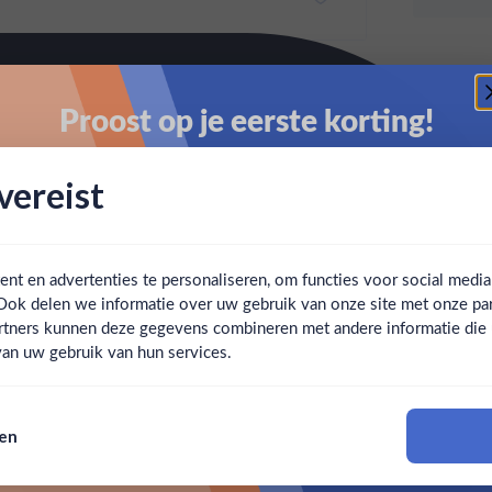
Proost op je eerste korting!
Schrijf je in en ontvang direct 5% korting op je eerste
ereist
bestelling.
Email
t en advertenties te personaliseren, om functies voor social medi
Ook delen we informatie over uw gebruik van onze site met onze par
Claim mijn korting
Ben jij 18 jaar of ouder?
rtners kunnen deze gegevens combineren met andere informatie die u 
an uw gebruik van hun services.
Nee
Ja
Nee, bedankt
sen
Om deze website te bezoeken moet je 18 jaar of ouder zijn