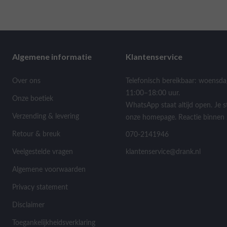
Algemene informatie
Klantenservice
Over ons
Telefonisch bereikbaar: woensda
11:00–18:00 uur.
Onze boetiek
WhatsApp staat altijd open. Je s
Verzending & levering
onze homepage. Reactie binnen 
Retour & breuk
070-2141946
Veelgestelde vragen
klantenservice@drank.nl
Algemene voorwaarden
Privacy statement
Disclaimer
Toegankelijkheidsverklaring