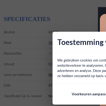
SPECIFICATIES
Alcohol
41.00%
Toestemming v
Merk
V2C
Kleurstoffen
We gebruiken cookies om conten
Inhoud
0,5L
websiteverkeer te analyseren. 
adverteren en analyse. Deze pa
Land van herkomst
Nederland
ze hebben verzameld op basis v
EAN
8718868273024
Voorkeuren aanpas
Classificatie Gin & Jenever
New Western