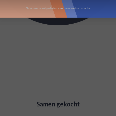
*Navimer is uitgesloten van deze welkomstactie
Samen gekocht