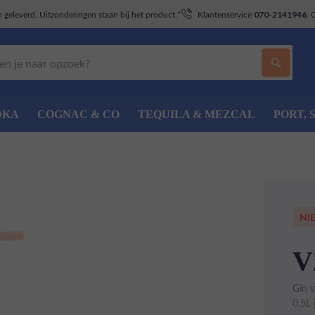
geleverd. Uitzonderingen staan bij het product.*
Klantenservice
. 
070-2141946
DKA
COGNAC & CO
TEQUILA & MEZCAL
PORT, 
NI
V
Gin 
0,5L