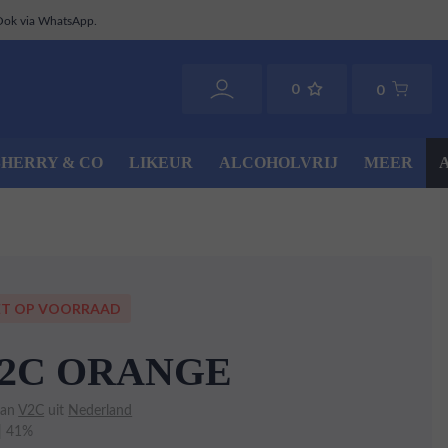
Ook via WhatsApp.
0
0
SHERRY & CO
LIKEUR
ALCOHOLVRIJ
MEER
ET OP VOORRAAD
2C ORANGE
van
V2C
uit
Nederland
 | 41%