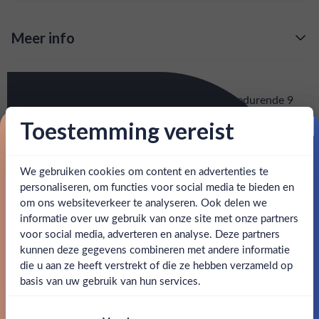
Meer info
Verzending is gratis vanaf
€125,-
Over V2C Oaked
: voor 15:00, morgen in huis (uitzondering bij
Snelle levering
De klassieke Dutch Dry Gin van V2C, welke gedurende 9
artikel vermeld)
maanden heeft gerjipt op Limousin eiken. Deze rijping geeft
Toestemming vereist
de gin haar goudgele kleur, mooie houttonen en een
Proost op je eerste korting!
en goed bereikbare klantenservice.
Behulpzame
complex palet.
We gebruiken cookies om content en advertenties te
Schrijf je in en ontvang direct 5% korting op je eerste
bestelling.
personaliseren, om functies voor social media te bieden en
SPECIFICATIES
om ons websiteverkeer te analyseren. Ook delen we
Email
informatie over uw gebruik van onze site met onze partners
Ben jij 18 jaar of ouder?
Alcohol
41.50%
voor social media, adverteren en analyse. Deze partners
kunnen deze gegevens combineren met andere informatie
Claim mijn korting
Merk
V2C
die u aan ze heeft verstrekt of die ze hebben verzameld op
Nee
Ja
basis van uw gebruik van hun services.
Kleurstoffen
Nee, bedankt
Om deze website te bezoeken moet je