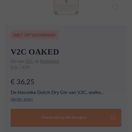
NIET OP VOORRAAD
V2C OAKED
Gin van
V2C
uit
Nederland
0,5L | 42%
€ 36,25
De klassieke Dutch Dry Gin van V2C, welke
gedurende 9 maanden heeft gerjipt op Limousin
Verder lezen
eiken. Deze rijping geeft de gin haar goudgele kleur,
mooie houttonen en een complex palet.
Houd mij op de hoogte