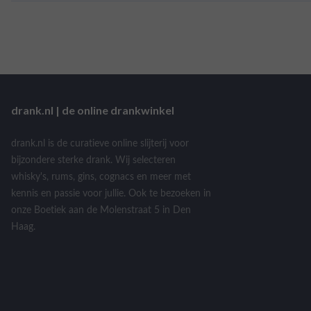
drank.nl | de online drankwinkel
drank.nl is de curatieve online slijterij voor
bijzondere sterke drank. Wij selecteren
whisky's, rums, gins, cognacs en meer met
kennis en passie voor jullie. Ook te bezoeken in
onze Boetiek aan de Molenstraat 5 in Den
Haag.