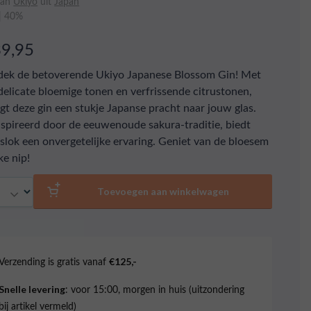
van
Ukiyo
uit
Japan
 | 40%
39,95
ek de betoverende Ukiyo Japanese Blossom Gin! Met
 delicate bloemige tonen en verfrissende citrustonen,
gt deze gin een stukje Japanse pracht naar jouw glas.
spireerd door de eeuwenoude sakura-traditie, biedt
 slok een onvergetelijke ervaring. Geniet van de bloesem
ke nip!
al
Toevoegen aan winkelwagen
Verzending is gratis vanaf
€125,-
: voor 15:00, morgen in huis (uitzondering
Snelle levering
bij artikel vermeld)