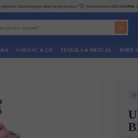
geleverd. Uitzonderingen staan bij het product.*
Klantenservice
. 
070-2141946
DKA
COGNAC & CO
TEQUILA & MEZCAL
PORT, 
17
U
B