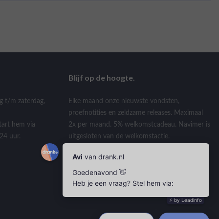
Blijf op de hoogte.
g t/m zaterdag,
Elke maand onze nieuwste vondsten,
proefnotities en zeldzame releases. Maximaal
tart hem via
2x per maand. 5% welkomstcadeau. Navimer is
24 uur.
uitgesloten van de welkomstactie.