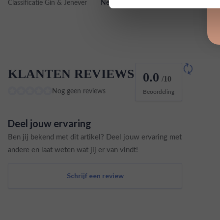
Classificatie Gin & Jenever
New Western
KLANTEN REVIEWS
0.0
/10
Nog geen reviews
Beoordeling
Deel jouw ervaring
Ben jij bekend met dit artikel? Deel jouw ervaring met
andere en laat weten wat jij er van vindt!
Schrijf een review