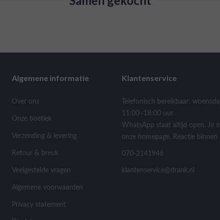
Samen gekocht
Algemene informatie
Klantenservice
Over ons
Telefonisch bereikbaar: woensda
11:00–18:00 uur.
Onze boetiek
WhatsApp staat altijd open. Je s
Verzending & levering
onze homepage. Reactie binnen 
Retour & breuk
070-2141946
Veelgestelde vragen
klantenservice@drank.nl
Algemene voorwaarden
Privacy statement