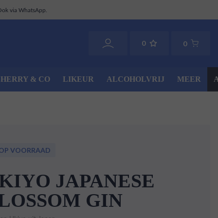
Ook via WhatsApp.
0
0
SHERRY & CO
LIKEUR
ALCOHOLVRIJ
MEER
 OP VOORRAAD
KIYO JAPANESE
LOSSOM GIN