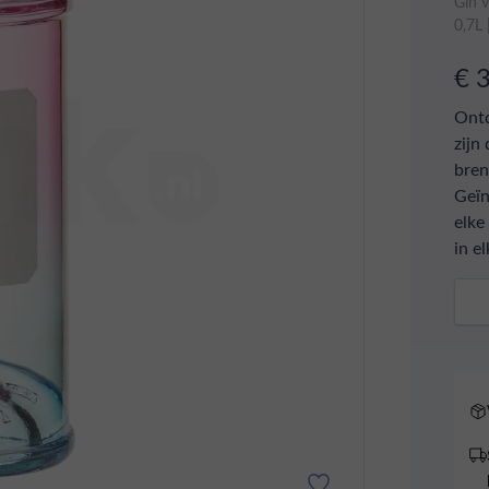
Gin 
0,7L
€ 
Ontd
zijn
bren
Geïn
elke
in el
Aant