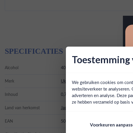
SPECIFICATIES
Toestemming v
Alcohol
40.00%
Merk
Ukiyo
We gebruiken cookies om conten
websiteverkeer te analyseren. 
Inhoud
0,7L
adverteren en analyse. Deze pa
ze hebben verzameld op basis v
Land van herkomst
Japan
EAN
5060434133151
Voorkeuren aanpas