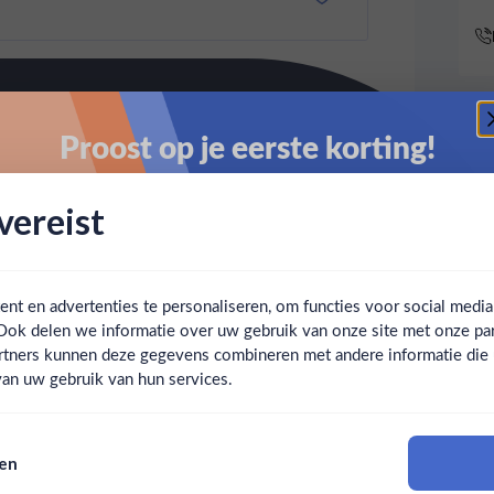
Proost op je eerste korting!
Schrijf je in en ontvang direct 5% korting op je eerste
ereist
bestelling.
Email
t en advertenties te personaliseren, om functies voor social medi
Ook delen we informatie over uw gebruik van onze site met onze par
Claim mijn korting
Ben jij 18 jaar of ouder?
rtners kunnen deze gegevens combineren met andere informatie die u 
an uw gebruik van hun services.
Nee
Ja
Nee, bedankt
sen
Om deze website te bezoeken moet je 18 jaar of ouder zijn