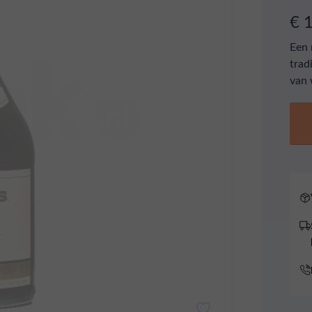
€ 
Een 
trad
van 