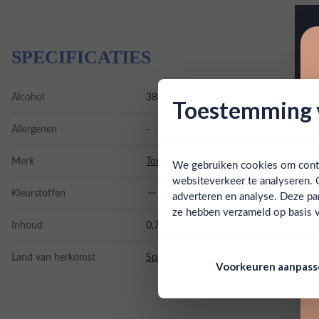
SPECIFICATIES
Alcohol
38.00%
Toestemming v
Allergenen
-
Merk
Torres
We gebruiken cookies om conten
websiteverkeer te analyseren. 
Kleurstoffen
adverteren en analyse. Deze pa
ze hebben verzameld op basis v
Inhoud
0,7L
Land van herkomst
Spanje
Voorkeuren aanpas