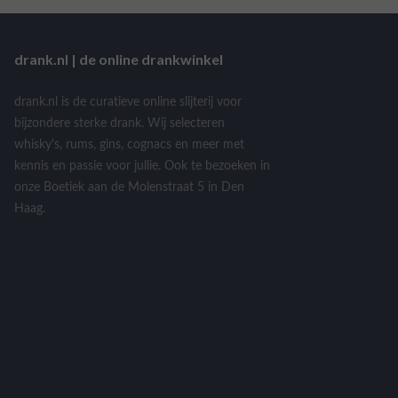
drank.nl | de online drankwinkel
drank.nl is de curatieve online slijterij voor
bijzondere sterke drank. Wij selecteren
whisky's, rums, gins, cognacs en meer met
kennis en passie voor jullie. Ook te bezoeken in
onze Boetiek aan de Molenstraat 5 in Den
Haag.