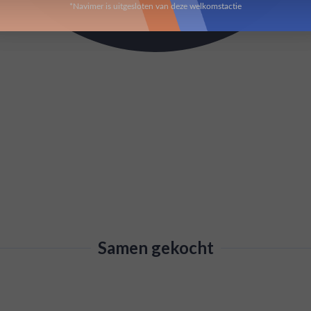
*Navimer is uitgesloten van deze welkomstactie
Samen gekocht