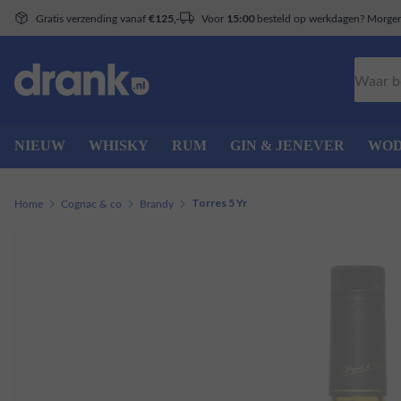
Gratis verzending vanaf
Voor
besteld op werkdagen? Morgen 
€125,-
15:00
Zoeken
NIEUW
WHISKY
RUM
GIN & JENEVER
WO
Home
Cognac & co
Brandy
Torres 5 Yr