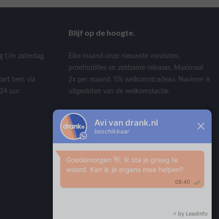
Blijf op de hoogte.
g t/m zaterdag,
Elke maand onze nieuwste vondsten,
proefnotities en zeldzame releases. Maximaal
tart hem via
2x per maand. 5% welkomstcadeau. Navimer is
24 uur.
uitgesloten van de welkomstactie.