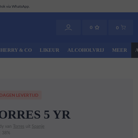
Ook via WhatsApp.
0
0
SHERRY & CO
LIKEUR
ALCOHOLVRIJ
MEER
 DAGEN LEVERTIJD
ORRES 5 YR
dy van
Torres
uit
Spanje
 | 38%