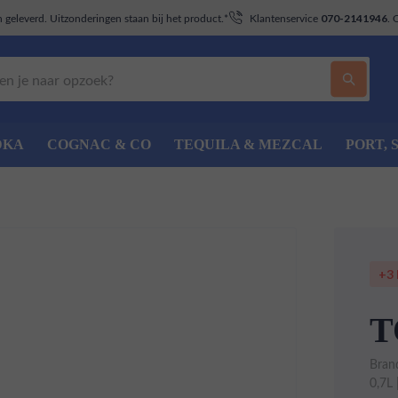
geleverd. Uitzonderingen staan bij het product.*
Klantenservice
. 
070-2141946
DKA
COGNAC & CO
TEQUILA & MEZCAL
PORT, 
+3
T
Bran
0,7L