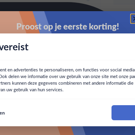
Proost op je eerste korting!
Schrijf je in en ontvang direct 5% korting op je eerste
ereist
bestelling.
Email
t en advertenties te personaliseren, om functies voor social medi
Ook delen we informatie over uw gebruik van onze site met onze par
Claim mijn korting
Ben jij 18 jaar of ouder?
rtners kunnen deze gegevens combineren met andere informatie die u 
an uw gebruik van hun services.
Nee
Ja
Nee, bedankt
sen
Om deze website te bezoeken moet je 18 jaar of ouder zijn