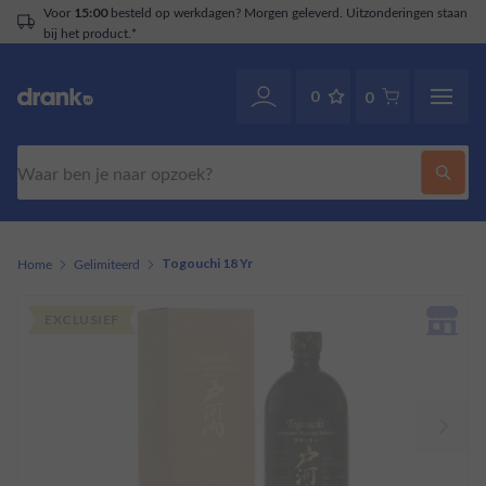
Voor
besteld op werkdagen? Morgen geleverd. Uitzonderingen staan
15:00
bij het product.*
0
0
Zoeken
Home
Gelimiteerd
Togouchi 18 Yr
EXCLUSIEF
EXCLUSIEF