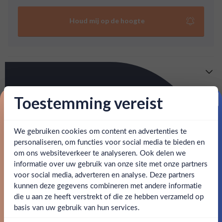
40% mout. De whisky wordt gerijpt in een tunnel in
plaats van in een warehouse. Je proeft karamel,
Houd mij op de hoogte
vanille en dadelbrood.
Meer info
Verzending is gratis vanaf
€125,-
Toestemming vereist
Over Togouchi 18 Yr
Proost op je eerste korting!
: voor 15:00, morgen in huis (uitzondering bij
Snelle levering
Togouchi 18 jaar wordt gemaakt van graan uit Canada en
artikel vermeld)
Schots mout. De balans is 60% graan en 40% mout. De
We gebruiken cookies om content en advertenties te
Schrijf je in en ontvang direct 5% korting op je eerste
whisky wordt gerijpt in een tunnel in plaats van in een
bestelling.
personaliseren, om functies voor social media te bieden en
en goed bereikbare klantenservice.
Behulpzame
warehouse. Je proeft karamel, vanille en dadelbrood.
om ons websiteverkeer te analyseren. Ook delen we
Email
informatie over uw gebruik van onze site met onze partners
Ben jij 18 jaar of ouder?
voor social media, adverteren en analyse. Deze partners
SPECIFICATIES
kunnen deze gegevens combineren met andere informatie
Claim mijn korting
die u aan ze heeft verstrekt of die ze hebben verzameld op
Nee
Ja
Alcohol
43.80%
basis van uw gebruik van hun services.
Nee, bedankt