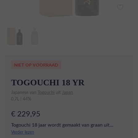
NIET OP VOORRAAD
TOGOUCHI 18 YR
Japanese van
Togouchi
uit
Japan
0,7L | 44%
€ 229,95
Togouchi 18 jaar wordt gemaakt van graan uit
Canada en Schots mout. De balans is 60% graan en
Verder lezen