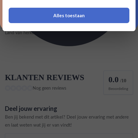
Merk
The Macallan
Alles toestaan
Inhoud
0,7L
*Navimer is uitgesloten van deze welkomstactie
Land van herkomst
Schotland
KLANTEN REVIEWS
0.0
/10
Nog geen reviews
Beoordeling
Deel jouw ervaring
Ben jij bekend met dit artikel? Deel jouw ervaring met andere
en laat weten wat jij er van vindt!