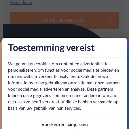
door zijn unieke, scherpe smaakprofiel. Een must
Verder lezen
voor elke liefhebber van Schotse whisky.
Houd mij op de hoogte
Toestemming vereist
Meer info
Proost op je eerste korting!
Verzending is gratis vanaf
€125,-
We gebruiken cookies om content en advertenties te
Schrijf je in en ontvang direct 5% korting op je eerste
Over The Macallan Classic Cut 2020
bestelling.
personaliseren, om functies voor social media te bieden en
: voor 15:00, morgen in huis (uitzondering bij
Snelle levering
Een speciale editie van The Macallan, gekenmerkt door zijn
om ons websiteverkeer te analyseren. Ook delen we
Email
artikel vermeld)
unieke, scherpe smaakprofiel. Een must voor elke
informatie over uw gebruik van onze site met onze partners
Ben jij 18 jaar of ouder?
liefhebber van Schotse whisky.
voor social media, adverteren en analyse. Deze partners
en goed bereikbare klantenservice.
Behulpzame
kunnen deze gegevens combineren met andere informatie
Claim mijn korting
die u aan ze heeft verstrekt of die ze hebben verzameld op
SPECIFICATIES
Nee
Ja
basis van uw gebruik van hun services.
Nee, bedankt
Om deze website te bezoeken moet je
Alcohol
51.20%
Voorkeuren aanpassen
18 jaar of ouder zijn