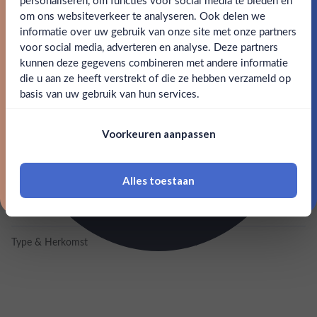
personaliseren, om functies voor social media te bieden en
SPECIFICATIES
om ons websiteverkeer te analyseren. Ook delen we
Email
informatie over uw gebruik van onze site met onze partners
Ben jij 18 jaar of ouder?
voor social media, adverteren en analyse. Deze partners
Alcohol
43.00%
kunnen deze gegevens combineren met andere informatie
Claim mijn korting
die u aan ze heeft verstrekt of die ze hebben verzameld op
Merk
The Macallan
Nee
Ja
basis van uw gebruik van hun services.
Nee, bedankt
Kleurstoffen
Om deze website te bezoeken moet je
Voorkeuren aanpassen
18 jaar of ouder zijn
Inhoud
0,7L
Land van herkomst
Schotland
Alles toestaan
*Navimer is uitgesloten van deze welkomstactie
EAN
5010314308469
Type & Herkomst
Highland