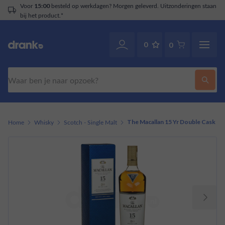
Voor
besteld op werkdagen? Morgen geleverd. Uitzonderingen staan
15:00
bij het product.*
0
0
Zoeken
Home
Whisky
Scotch - Single Malt
The Macallan 15 Yr Double Cask