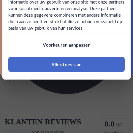
informatie over uw gebruik van onze site met onze partners
Ben jij 18 jaar of ouder?
voor social media, adverteren en analyse. Deze partners
Merk
The Glenlivet
kunnen deze gegevens combineren met andere informatie
Claim mijn korting
die u aan ze heeft verstrekt of die ze hebben verzameld op
Nee
Ja
Kleurstoffen
basis van uw gebruik van hun services.
Nee, bedankt
Inhoud
0,7L
Om deze website te bezoeken moet je
Voorkeuren aanpassen
18 jaar of ouder zijn
Land van herkomst
Schotland
Alles toestaan
EAN
5000299295021
*Navimer is uitgesloten van deze welkomstactie
Type & Herkomst
Speyside
KLANTEN REVIEWS
0.0
/10
Nog geen reviews
Beoordeling