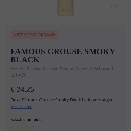
NIET OP VOORRAAD
FAMOUS GROUSE SMOKY
BLACK
Scotch - Blended Malt van
Famous Grouse
uit
Schotland
1L | 40%
€ 24,25
Deze Famous Grouse Smoky Black is de vervanger
van de Black Grouse blend. Het palet is mooi
Verder lezen
gebalanceerd en geeft rokerige tonen van turf,
Selecteer inhoud:
karamel en kruiden. De afdronk is lang en licht
rokerig.