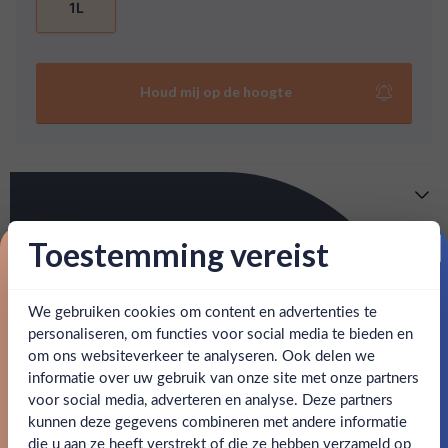
1L
Houd mij op de hoogte
Meer info
Verzending is gratis vanaf
€125,-
Toestemming vereist
Over Famous Grouse Smoky Black
Proost op je eerste korting!
: voor 15:00, morgen in huis (uitzondering bij
Snelle levering
Deze Famous Grouse Smoky Black is de vervanger van de
artikel vermeld)
Black Grouse blend. Het palet is mooi gebalanceerd en
We gebruiken cookies om content en advertenties te
Schrijf je in en ontvang direct 5% korting op je eerste
bestelling.
geeft rokerige tonen van turf, karamel en kruiden. De
personaliseren, om functies voor social media te bieden en
en goed bereikbare klantenservice.
Behulpzame
afdronk is lang en licht rokerig.
om ons websiteverkeer te analyseren. Ook delen we
Email
informatie over uw gebruik van onze site met onze partners
Ben jij 18 jaar of ouder?
voor social media, adverteren en analyse. Deze partners
SPECIFICATIES
kunnen deze gegevens combineren met andere informatie
Claim mijn korting
die u aan ze heeft verstrekt of die ze hebben verzameld op