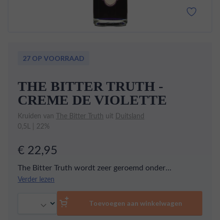
27 OP VOORRAAD
THE BITTER TRUTH -
CREME DE VIOLETTE
Kruiden van
The Bitter Truth
uit
Duitsland
0,5L | 22%
€ 22,95
The Bitter Truth wordt zeer geroemd onder
bartenders. Ze staan bekend om hun pure likeuren
Verder lezen
waarin de smaak prachtig naar voren komt. Zo ook bij
Aantal
deze violen likeur.
Toevoegen aan winkelwagen