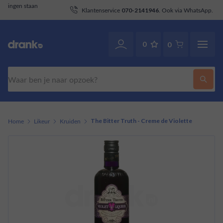
aan
Klantenservice
. Ook via WhatsApp.
070-2141946
0
0
Zoeken
Home
Likeur
Kruiden
The Bitter Truth - Creme de Violette