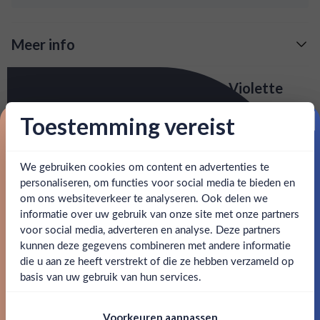
Meer info
Verzending is gratis vanaf
€125,-
Over The Bitter Truth - Creme de Violette
: voor 15:00, morgen in huis (uitzondering bij
Snelle levering
The Bitter Truth wordt zeer geroemd onder bartenders. Ze
Toestemming vereist
artikel vermeld)
staan bekend om hun pure likeuren waarin de smaak
Proost op je eerste korting!
prachtig naar voren komt. Zo ook bij deze violen likeur.
en goed bereikbare klantenservice.
Behulpzame
We gebruiken cookies om content en advertenties te
Schrijf je in en ontvang direct 5% korting op je eerste
SPECIFICATIES
bestelling.
personaliseren, om functies voor social media te bieden en
om ons websiteverkeer te analyseren. Ook delen we
Email
informatie over uw gebruik van onze site met onze partners
Alcohol
22.00%
Ben jij 18 jaar of ouder?
voor social media, adverteren en analyse. Deze partners
kunnen deze gegevens combineren met andere informatie
Allergenen
-
Claim mijn korting
die u aan ze heeft verstrekt of die ze hebben verzameld op
Nee
Ja
basis van uw gebruik van hun services.
Merk
The Bitter Truth
Nee, bedankt
Om deze website te bezoeken moet je
Kleurstoffen
Voorkeuren aanpassen