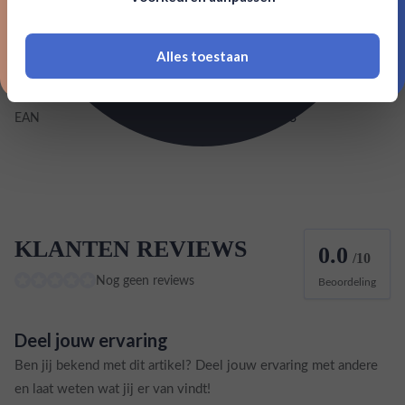
18 jaar of ouder zijn
Inhoud
0,5L
Alles toestaan
*Navimer is uitgesloten van deze welkomstactie
Land van herkomst
Duitsland
EAN
4260167660073
KLANTEN REVIEWS
0.0
/10
Nog geen reviews
Beoordeling
Deel jouw ervaring
Ben jij bekend met dit artikel? Deel jouw ervaring met andere
en laat weten wat jij er van vindt!