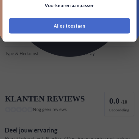
Om deze website te bezoeken moet je
Voorkeuren aanpassen
18 jaar of ouder zijn
Inhoud
0,7L
Land van herkomst
Schotland
Alles toestaan
*Navimer is uitgesloten van deze welkomstactie
EAN
5060044483790
Type & Herkomst
Island & Islay
KLANTEN REVIEWS
0.0
/10
Nog geen reviews
Beoordeling
Deel jouw ervaring
Ben jij bekend met dit artikel? Deel jouw ervaring met andere