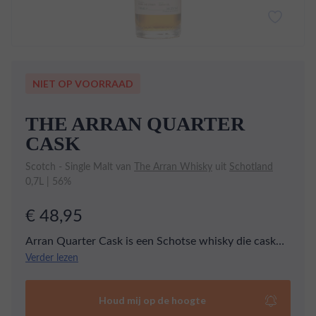
NIET OP VOORRAAD
THE ARRAN QUARTER
CASK
Scotch - Single Malt van
The Arran Whisky
uit
Schotland
0,7L | 56%
€ 48,95
Arran Quarter Cask is een Schotse whisky die cask
strength wordt gebotteld. De whisky wordt gemaakt
Verder lezen
op het eiland Arran en heeft een sterk fruitig
karakter. Je proeft ananas, kokosnoot en mango.
Houd mij op de hoogte