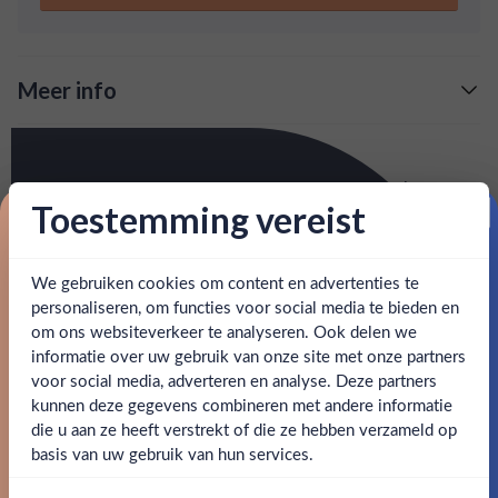
Meer info
Verzending is gratis vanaf
€125,-
Over The Arran Quarter Cask
: voor 15:00, morgen in huis (uitzondering bij
Snelle levering
Arran Quarter Cask is een Schotse whisky die cask
artikel vermeld)
Toestemming vereist
strength wordt gebotteld. De whisky wordt gemaakt op
Proost op je eerste korting!
het eiland Arran en heeft een sterk fruitig karakter. Je
en goed bereikbare klantenservice.
Behulpzame
proeft ananas, kokosnoot en mango.
We gebruiken cookies om content en advertenties te
Schrijf je in en ontvang direct 5% korting op je eerste
bestelling.
personaliseren, om functies voor social media te bieden en
SPECIFICATIES
om ons websiteverkeer te analyseren. Ook delen we
Email
informatie over uw gebruik van onze site met onze partners
Ben jij 18 jaar of ouder?
voor social media, adverteren en analyse. Deze partners
Alcohol
56.20%
kunnen deze gegevens combineren met andere informatie
Claim mijn korting
die u aan ze heeft verstrekt of die ze hebben verzameld op
Nee
Merk
The Arran Whisky
Ja
basis van uw gebruik van hun services.
Nee, bedankt
Kleurstoffen