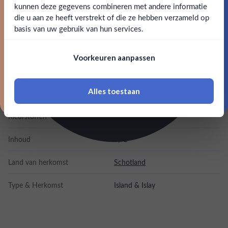
een vleugje cranberry en honing. De afdronk is zoet met
kunnen deze gegevens combineren met andere informatie
Claim mijn korting
tonen van peren, Turks fruit, kersen en pure chocolade.
die u aan ze heeft verstrekt of die ze hebben verzameld op
Nee
Ja
basis van uw gebruik van hun services.
SPECIFICATIES
Nee, bedankt
Om deze website te bezoeken moet je
Voorkeuren aanpassen
18 jaar of ouder zijn
Alcohol
50.00%
Alles toestaan
Merk
The Arran Whisky
*Navimer is uitgesloten van deze welkomstactie
Kleurstoffen
Inhoud
0,7L
Land van herkomst
Schotland
Type & Herkomst
Island & Islay