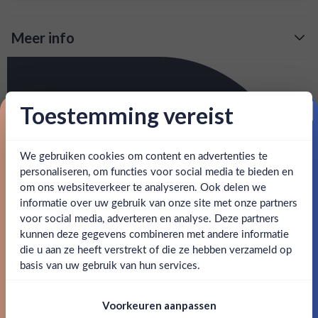
Meer info
Verzending is gratis vanaf
€125,-
Over The Arran 17 Yr
: voor 15:00, morgen in huis (uitzondering bij
Snelle levering
De Arran 17 jaar is een exclusieve release, wereldwijd
Toestemming vereist
artikel vermeld)
gelimiteerd tot 12.000 flessen. Een perfecte mix van Sherry
Proost op je eerste korting!
Hogsheads en Bourbon Barrels. Gebotteld op 46% vol,
en goed bereikbare klantenservice.
Behulpzame
onthult het een evenwichtige smaak van groene appel,
We gebruiken cookies om content en advertenties te
Schrijf je in en ontvang direct 5% korting op je eerste
butterscotch en vanille, met een zachte afdronk van
bestelling.
personaliseren, om functies voor social media te bieden en
amandel en een vleugje kaneel.
om ons websiteverkeer te analyseren. Ook delen we
Email
informatie over uw gebruik van onze site met onze partners
Ben jij 18 jaar of ouder?
voor social media, adverteren en analyse. Deze partners
SPECIFICATIES
kunnen deze gegevens combineren met andere informatie
Claim mijn korting
die u aan ze heeft verstrekt of die ze hebben verzameld op
Nee
Ja
Alcohol
46.00%
basis van uw gebruik van hun services.
Nee, bedankt
Om deze website te bezoeken moet je
Merk
The Arran Whisky
Voorkeuren aanpassen
18 jaar of ouder zijn