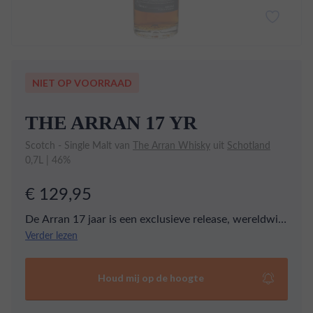
NIET OP VOORRAAD
THE ARRAN 17 YR
Scotch - Single Malt van
The Arran Whisky
uit
Schotland
0,7L | 46%
€ 129,95
De Arran 17 jaar is een exclusieve release, wereldwijd
gelimiteerd tot 12.000 flessen. Een perfecte mix van
Verder lezen
Sherry Hogsheads en Bourbon Barrels. Gebotteld op
46% vol, onthult het een evenwichtige smaak van
Houd mij op de hoogte
groene appel, butterscotch en vanille, met een zachte
afdronk van amandel en een vleugje kaneel.