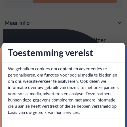
Meer info
Verzending is gratis vanaf
€125,-
Over Tempus Fugit Gran Classico Bitter
: voor 15:00, morgen in huis (uitzondering bij
Snelle levering
Gran Classico Bitter wordt gemaakt in Zwitserland. Het is
Toestemming vereist
artikel vermeld)
een traditionele bitter die gemaakt wordt met de beste en
Proost op je eerste korting!
fijnste kruiden.
en goed bereikbare klantenservice.
Behulpzame
We gebruiken cookies om content en advertenties te
Schrijf je in en ontvang direct 5% korting op je eerste
bestelling.
personaliseren, om functies voor social media te bieden en
SPECIFICATIES
om ons websiteverkeer te analyseren. Ook delen we
Email
informatie over uw gebruik van onze site met onze partners
Ben jij 18 jaar of ouder?
Alcohol
28.00%
voor social media, adverteren en analyse. Deze partners
kunnen deze gegevens combineren met andere informatie
Claim mijn korting
Allergenen
-
die u aan ze heeft verstrekt of die ze hebben verzameld op
Nee
Ja
basis van uw gebruik van hun services.
Merk
Tempus Fugit Spirits
Nee, bedankt
Om deze website te bezoeken moet je