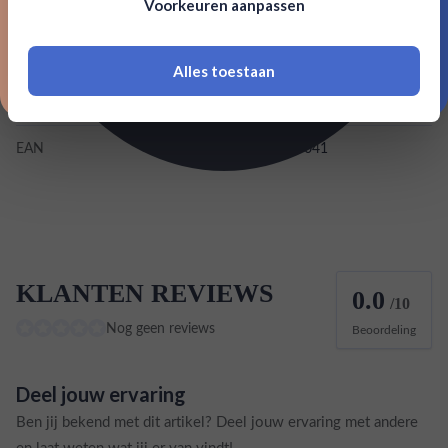
Voorkeuren aanpassen
18 jaar of ouder zijn
Kleurstoffen
Inhoud
0,7L
Alles toestaan
*Navimer is uitgesloten van deze welkomstactie
Land van herkomst
Zwitserland
EAN
7640105020041
KLANTEN REVIEWS
0.0
/10
Nog geen reviews
Beoordeling
Deel jouw ervaring
Ben jij bekend met dit artikel? Deel jouw ervaring met andere
en laat weten wat jij er van vindt!