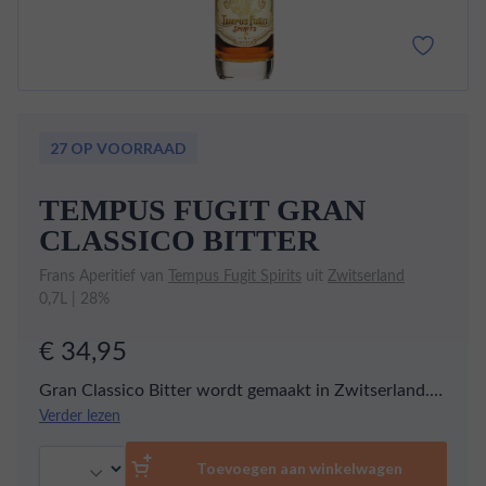
27 OP VOORRAAD
TEMPUS FUGIT GRAN
CLASSICO BITTER
Frans Aperitief van
Tempus Fugit Spirits
uit
Zwitserland
0,7L | 28%
€ 34,95
Gran Classico Bitter wordt gemaakt in Zwitserland.
Het is een traditionele bitter die gemaakt wordt met
Verder lezen
de beste en fijnste kruiden.
Aantal
Toevoegen aan winkelwagen