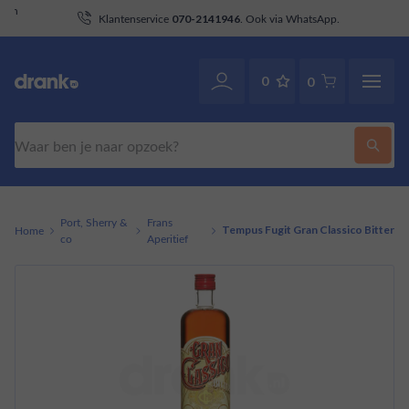
aan
Klantenservice
. Ook via WhatsApp.
070-2141946
0
0
Zoeken
Port, Sherry &
Frans
Home
Tempus Fugit Gran Classico Bitter
co
Aperitief