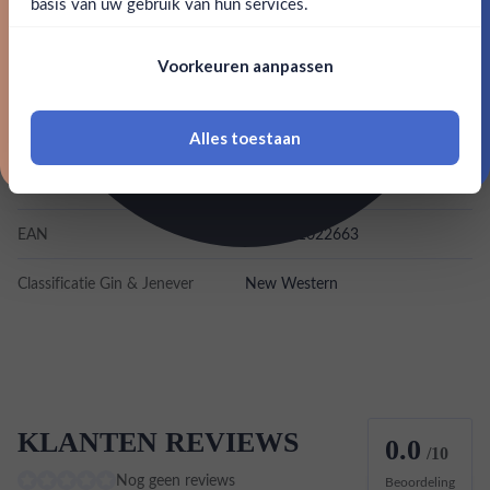
basis van uw gebruik van hun services.
Nee, bedankt
Merk
Tanqueray
Om deze website te bezoeken moet je
Voorkeuren aanpassen
18 jaar of ouder zijn
Kleurstoffen
Inhoud
1L
Alles toestaan
*Navimer is uitgesloten van deze welkomstactie
Land van herkomst
Schotland
EAN
5000291022663
Classificatie Gin & Jenever
New Western
KLANTEN REVIEWS
0.0
/10
Nog geen reviews
Beoordeling