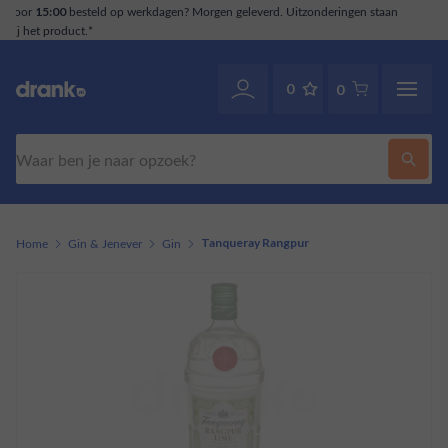
deringen staan
Klantenservice
. Ook via WhatsApp.
070-2141946
0
0
Zoeken
Home
Gin & Jenever
Gin
Tanqueray Rangpur