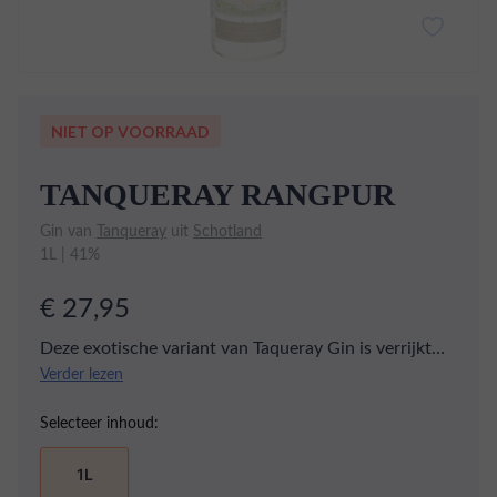
NIET OP VOORRAAD
TANQUERAY RANGPUR
Gin van
Tanqueray
uit
Schotland
1L | 41%
€ 27,95
Deze exotische variant van Taqueray Gin is verrijkt
met Rangpur limoen, welke een heerlijk frisse
Verder lezen
lichtzure smaak heeft. Een gin die doet verlangen
Selecteer inhoud:
naar een warme zomerdag!
1L