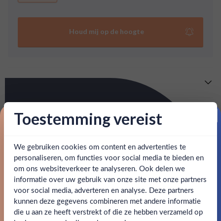
Houd mij op de hoogte
Meer info
Verzending is gratis vanaf
€125,-
Over Tanqueray Rangpur
Toestemming vereist
Proost op je eerste korting!
: voor 15:00, morgen in huis (uitzondering bij
Snelle levering
Deze exotische variant van Taqueray Gin is verrijkt met
artikel vermeld)
Rangpur limoen, welke een heerlijk frisse lichtzure smaak
We gebruiken cookies om content en advertenties te
Schrijf je in en ontvang direct 5% korting op je eerste
heeft. Een gin die doet verlangen naar een warme
en goed bereikbare klantenservice.
Behulpzame
bestelling.
personaliseren, om functies voor social media te bieden en
zomerdag!
om ons websiteverkeer te analyseren. Ook delen we
Email
informatie over uw gebruik van onze site met onze partners
SPECIFICATIES
Ben jij 18 jaar of ouder?
voor social media, adverteren en analyse. Deze partners
kunnen deze gegevens combineren met andere informatie
Claim mijn korting
die u aan ze heeft verstrekt of die ze hebben verzameld op
Alcohol
41.30%
Nee
Ja