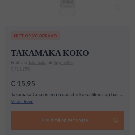
NIET OP VOORRAAD
TAKAMAKA KOKO
Fruit van
Takamaka
uit
Seychelles
0,7L | 25%
€ 15,95
Takamaka Coco is een tropische kokoslikeur op basis
van witte rum, verrijkt met pure, natuurlijke
Verder lezen
kokosextracten. Deze likeur heeft een frisse neus met
zachte vanilletonen en een uitgesproken kokossmaak
Houd mij op de hoogte
die je direct naar een zonnig strand transporteert.
Perfect voor zomerse cocktails: mix met ananassap