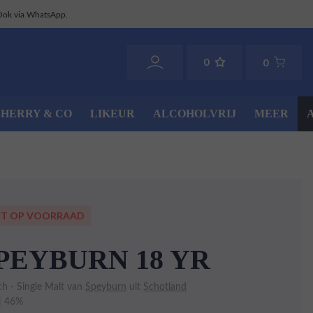
Ook via WhatsApp.
0
0
SHERRY & CO
LIKEUR
ALCOHOLVRIJ
MEER
ET OP VOORRAAD
PEYBURN 18 YR
ch - Single Malt van
Speyburn
uit
Schotland
 | 46%