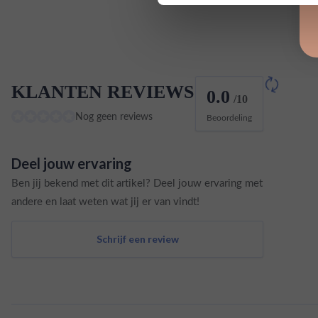
KLANTEN REVIEWS
0.0
/10
Nog geen reviews
Beoordeling
Deel jouw ervaring
Ben jij bekend met dit artikel? Deel jouw ervaring met
andere en laat weten wat jij er van vindt!
Schrijf een review