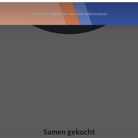
*Navimer is uitgesloten van deze welkomstactie
Samen gekocht