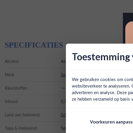
SPECIFICATIES
Toestemming v
Alcohol
46.00%
Merk
Speyburn
We gebruiken cookies om conten
websiteverkeer te analyseren. 
Kleurstoffen
adverteren en analyse. Deze pa
ze hebben verzameld op basis v
Inhoud
0,7L
Land van herkomst
Schotland
Voorkeuren aanpas
Type & Herkomst
Speyside