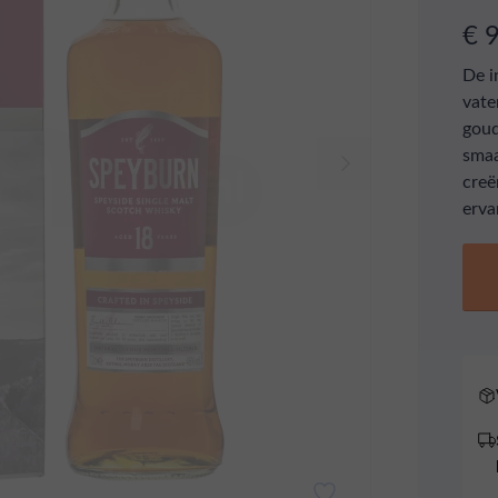
€ 
De i
vate
goud
smaa
creë
erva