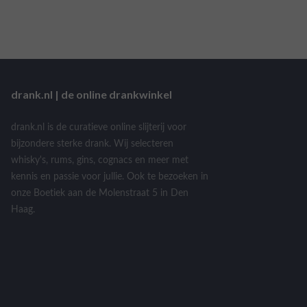
drank.nl | de online drankwinkel
drank.nl is de curatieve online slijterij voor
bijzondere sterke drank. Wij selecteren
whisky's, rums, gins, cognacs en meer met
kennis en passie voor jullie. Ook te bezoeken in
onze Boetiek aan de Molenstraat 5 in Den
Haag.