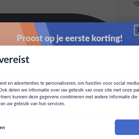
Proost op je eerste korting!
Schrijf je in en ontvang direct 5% korting op je eerste
ereist
bestelling.
Email
t en advertenties te personaliseren, om functies voor social medi
Ook delen we informatie over uw gebruik van onze site met onze par
Claim mijn korting
Ben jij 18 jaar of ouder?
rtners kunnen deze gegevens combineren met andere informatie die u 
an uw gebruik van hun services.
Nee
Ja
Nee, bedankt
sen
Om deze website te bezoeken moet je 18 jaar of ouder zijn