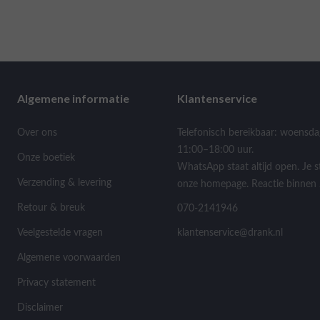
Algemene informatie
Klantenservice
Over ons
Telefonisch bereikbaar: woensda
11:00–18:00 uur.
Onze boetiek
WhatsApp staat altijd open. Je s
Verzending & levering
onze homepage. Reactie binnen 
Retour & breuk
070-2141946
Veelgestelde vragen
klantenservice@drank.nl
Algemene voorwaarden
Privacy statement
Disclaimer