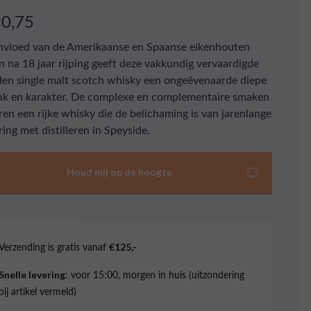
90,75
nvloed van de Amerikaanse en Spaanse eikenhouten
n na 18 jaar rijping geeft deze vakkundig vervaardigde
en single malt scotch whisky een ongeëvenaarde diepe
k en karakter. De complexe en complementaire smaken
ren een rijke whisky die de belichaming is van jarenlange
ring met distilleren in Speyside.
Houd mij op de hoogte
Verzending is gratis vanaf
€125,-
: voor 15:00, morgen in huis (uitzondering
Snelle levering
bij artikel vermeld)