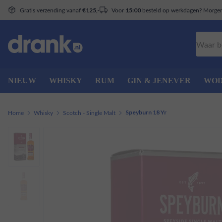
Gratis verzending vanaf
Voor
besteld op werkdagen? Morgen 
€125,-
15:00
Zoeken
NIEUW
WHISKY
RUM
GIN & JENEVER
WO
Home
Whisky
Scotch - Single Malt
Speyburn 18 Yr