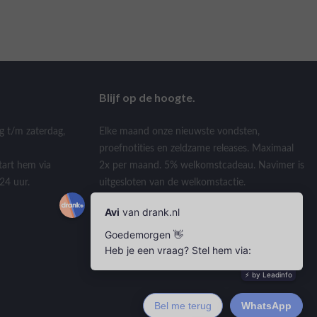
Blijf op de hoogte.
g t/m zaterdag,
Elke maand onze nieuwste vondsten,
proefnotities en zeldzame releases. Maximaal
tart hem via
2x per maand. 5% welkomstcadeau. Navimer is
24 uur.
uitgesloten van de welkomstactie.