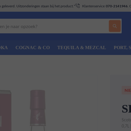
geleverd. Uitzonderingen staan bij het product.*
Klantenservice
. 
070-2141946
DKA
COGNAC & CO
TEQUILA & MEZCAL
PORT, 
NI
S
Scot
0,7L